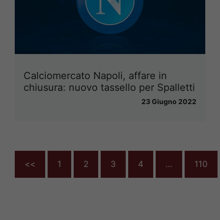
Calciomercato Napoli, affare in
chiusura: nuovo tassello per Spalletti
23 Giugno 2022
<<
1
2
3
4
…
110