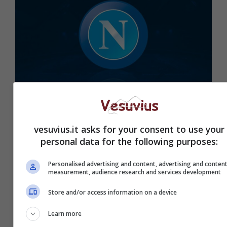
Napoli, si punta al fuoriclasse sugli
esterni: colpo da 40 milioni
vesuvius.it asks for your consent to use your
8 Luglio 2022
personal data for the following purposes:
Personalised advertising and content, advertising and conten
measurement, audience research and services development
Store and/or access information on a device
Learn more