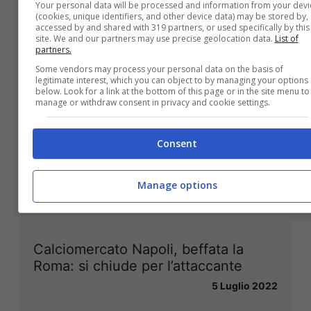
Your personal data will be processed and information from your devi
(cookies, unique identifiers, and other device data) may be stored by,
accessed by and shared with 319 partners, or used specifically by this
site. We and our partners may use precise geolocation data.
List of
partners.
Some vendors may process your personal data on the basis of
legitimate interest, which you can object to by managing your options
below. Look for a link at the bottom of this page or in the site menu to
manage or withdraw consent in privacy and cookie settings.
Calciomercato Napoli, via anche
Meret: il sostituto è un nome
impensabile
Consent
6 Luglio 2022
Manage options
Calciomercato Napoli, beffata la
Roma: si chiude per l’attaccante
5 Luglio 2022