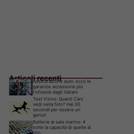
Articoli recenti
Assicurazione auto: ecco le
garanzie accessorie più
richieste dagli italiani
Test Visivo: Quanti Cani
vedi nella foto? Hai 30
secondi per essere un
genio!
Batterie al sale marino: 4
volte la capacità di quelle al
litio