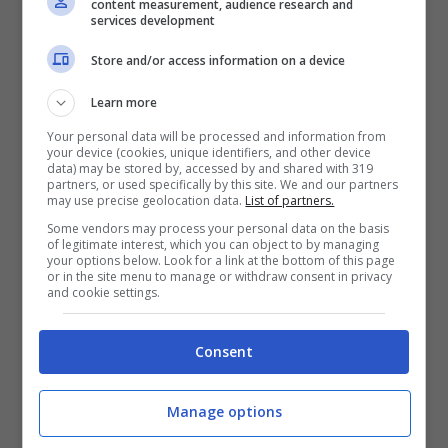
content measurement, audience research and
21 Novembre 2021
services development
Store and/or access information on a device
Learn more
Your personal data will be processed and information from
your device (cookies, unique identifiers, and other device
data) may be stored by, accessed by and shared with 319
partners, or used specifically by this site. We and our partners
may use precise geolocation data.
List of partners.
Some vendors may process your personal data on the basis
of legitimate interest, which you can object to by managing
your options below. Look for a link at the bottom of this page
or in the site menu to manage or withdraw consent in privacy
and cookie settings.
Fedez scende in politica? Obiettivo
Consent
le elezioni del 2023
10 Novembre 2021
Manage options