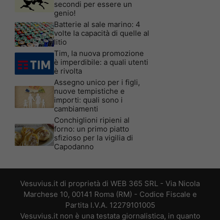
secondi per essere un
genio!
Batterie al sale marino: 4
volte la capacità di quelle al
litio
Tim, la nuova promozione
è imperdibile: a quali utenti
è rivolta
Assegno unico per i figli,
nuove tempistiche e
importi: quali sono i
cambiamenti
Conchiglioni ripieni al
forno: un primo piatto
sfizioso per la vigilia di
Capodanno
Vesuvius.it di proprietà di WEB 365 SRL - Via Nicola
Marchese 10, 00141 Roma (RM) - Codice Fiscale e
Partita I.V.A. 12279101005
Vesuvius.it non è una testata giornalistica, in quanto