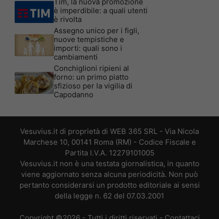
Tim, la nuova promozione
è imperdibile: a quali utenti
è rivolta
Assegno unico per i figli,
nuove tempistiche e
importi: quali sono i
cambiamenti
Conchiglioni ripieni al
forno: un primo piatto
sfizioso per la vigilia di
Capodanno
Vesuvius.it di proprietà di WEB 365 SRL - Via Nicola
Marchese 10, 00141 Roma (RM) - Codice Fiscale e
Partita I.V.A. 12279101005
Vesuvius.it non è una testata giornalistica, in quanto
viene aggiornato senza alcuna periodicità. Non può
pertanto considerarsi un prodotto editoriale ai sensi
della legge n. 62 del 07.03.2001
Copyright ©2026 - Tutti i diritti riservati -
Contattaci