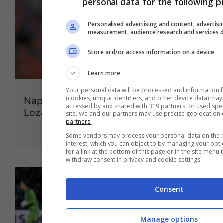
personal data for the following p
Personalised advertising and content, advertis
measurement, audience research and services
Store and/or access information on a device
Learn more
Your personal data will be processed and information 
(cookies, unique identifiers, and other device data) may
Napoli, spunta la data per il rientro di
accessed by and shared with 319 partners, or used specif
Lozano: buone notizie
site. We and our partners may use precise geolocation 
partners.
16 Febbraio 2022
Some vendors may process your personal data on the ba
interest, which you can object to by managing your opt
for a link at the bottom of this page or in the site menu
withdraw consent in privacy and cookie settings.
Consent
Manage options