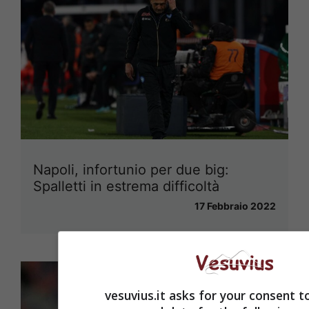
Napoli, infortunio per due big:
Spalletti in estrema difficoltà
17 Febbraio 2022
vesuvius.it asks for your consent t