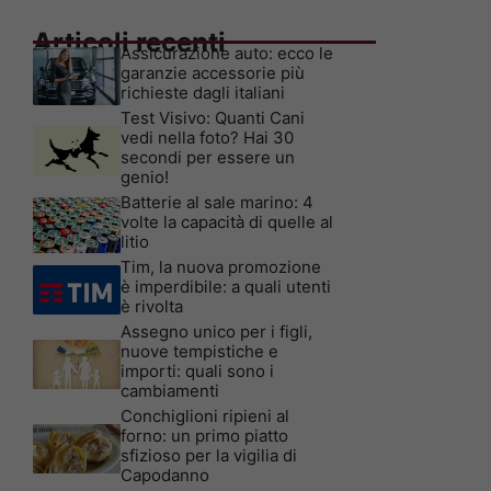
Articoli recenti
Assicurazione auto: ecco le
garanzie accessorie più
richieste dagli italiani
Test Visivo: Quanti Cani
vedi nella foto? Hai 30
secondi per essere un
genio!
Batterie al sale marino: 4
volte la capacità di quelle al
litio
Tim, la nuova promozione
è imperdibile: a quali utenti
è rivolta
Assegno unico per i figli,
nuove tempistiche e
importi: quali sono i
cambiamenti
Conchiglioni ripieni al
forno: un primo piatto
sfizioso per la vigilia di
Capodanno