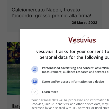
Calciomercato Napoli, trovato
l’accordo: grosso premio alla firma!
26 Marzo 2022
vesuvius.it asks for your consent t
personal data for the following p
Personalised advertising and content, advertisi
measurement, audience research and services 
Store and/or access information on a device
Learn more
Your personal data will be processed and information f
(cookies, unique identifiers, and other device data) may
Ilary Blasi all’Isola dei Famosi: sapete
accessed by and shared with 319 partners, or used specif