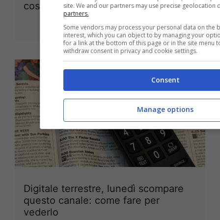
cosa fa durante la pubblicità?
site. We and our partners may use precise geolocation 
partners.
26 Marzo 2022
Some vendors may process your personal data on the ba
interest, which you can object to by managing your opti
for a link at the bottom of this page or in the site menu
withdraw consent in privacy and cookie settings.
Consent
Manage options
Digitale terrestre, lunedì scompare
questo canale: come fare per
vederlo