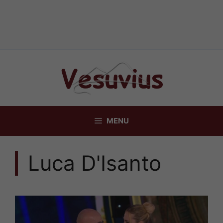
Vai
al
contenuto
MENU
Luca D'Isanto