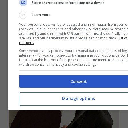
Store and/or access information on a device
Learn more
Your personal data will be processed and information from your d
(cookies, unique identifiers, and other device data) may be stored 
accessed by and shared with 319 partners, or used specifically by t
site. We and our partners may use precise geolocation data.
List of
Il Paradiso delle Signore, Vittorio
partners.
Conti andrà via? Futuro a rischio
Some vendors may process your personal data on the basis of legi
6 Agosto 2021
interest, which you can object to by managing your options below.
for a link at the bottom of this page or in the site menu to manage 
withdraw consent in privacy and cookie settings.
Consent
Manage options