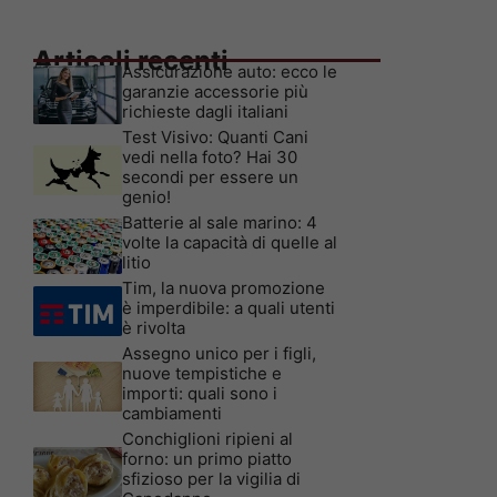
Articoli recenti
Assicurazione auto: ecco le
garanzie accessorie più
richieste dagli italiani
Test Visivo: Quanti Cani
vedi nella foto? Hai 30
secondi per essere un
genio!
Batterie al sale marino: 4
volte la capacità di quelle al
litio
Tim, la nuova promozione
è imperdibile: a quali utenti
è rivolta
Assegno unico per i figli,
nuove tempistiche e
importi: quali sono i
cambiamenti
Conchiglioni ripieni al
forno: un primo piatto
sfizioso per la vigilia di