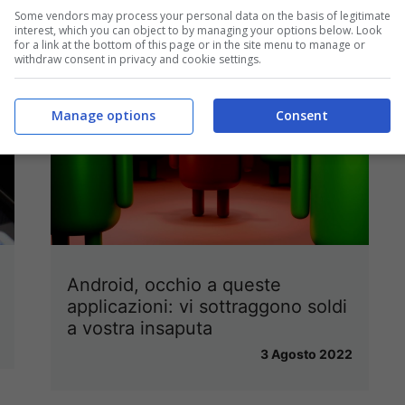
Some vendors may process your personal data on the basis of legitimate
interest, which you can object to by managing your options below. Look
for a link at the bottom of this page or in the site menu to manage or
withdraw consent in privacy and cookie settings.
Manage options
Consent
Android, occhio a queste
applicazioni: vi sottraggono soldi
a vostra insaputa
3 Agosto 2022