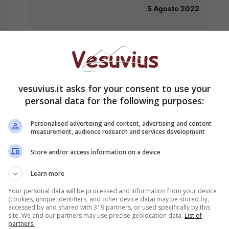
5 Agosto 2022
vesuvius.it asks for your consent to use your
personal data for the following purposes:
Personalised advertising and content, advertising and content
measurement, audience research and services development
Store and/or access information on a device
Learn more
Your personal data will be processed and information from your device
Come localizzare un altro
(cookies, unique identifiers, and other device data) may be stored by,
cellulare senza farsi scoprire
accessed by and shared with 319 partners, or used specifically by this
site. We and our partners may use precise geolocation data.
List of
4 Agosto 2022
partners.