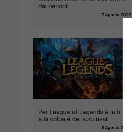
dai pericoli
7 Agosto 2022
Per League of Legends è la fine
e la colpa è dei suoi rivali
5 Agosto 2022