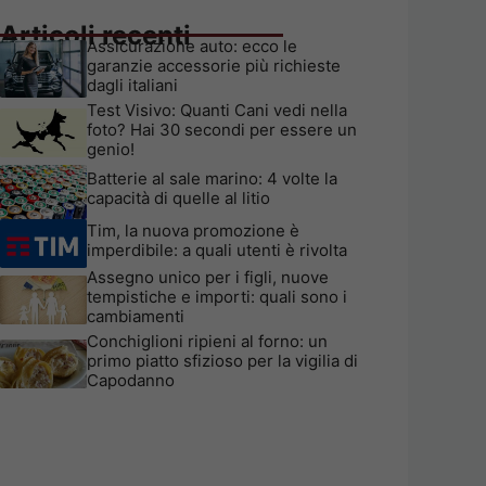
Articoli recenti
Assicurazione auto: ecco le
garanzie accessorie più richieste
dagli italiani
Test Visivo: Quanti Cani vedi nella
foto? Hai 30 secondi per essere un
genio!
Batterie al sale marino: 4 volte la
capacità di quelle al litio
Tim, la nuova promozione è
imperdibile: a quali utenti è rivolta
Assegno unico per i figli, nuove
tempistiche e importi: quali sono i
cambiamenti
Conchiglioni ripieni al forno: un
primo piatto sfizioso per la vigilia di
Capodanno