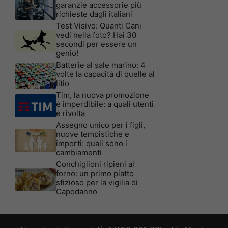
garanzie accessorie più
richieste dagli italiani
Test Visivo: Quanti Cani
vedi nella foto? Hai 30
secondi per essere un
genio!
Batterie al sale marino: 4
volte la capacità di quelle al
litio
Tim, la nuova promozione
è imperdibile: a quali utenti
è rivolta
Assegno unico per i figli,
nuove tempistiche e
importi: quali sono i
cambiamenti
Conchiglioni ripieni al
forno: un primo piatto
sfizioso per la vigilia di
Capodanno