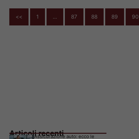
<<
1
…
87
88
89
90
Articoli recenti
Assicurazione auto: ecco le