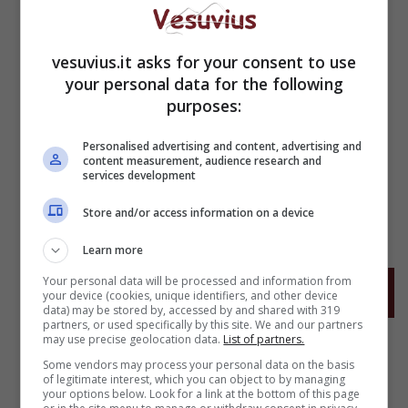
vesuvius.it asks for your consent to use
your personal data for the following
purposes:
Coronavirus Campania, il bollettino:
Personalised advertising and content, advertising and
90 casi, scende il numero di tamponi
content measurement, audience research and
services development
14 Settembre 2020
Store and/or access information on a device
Learn more
Your personal data will be processed and information from
<<
1
…
247
248
249
your device (cookies, unique identifiers, and other device
data) may be stored by, accessed by and shared with 319
partners, or used specifically by this site. We and our partners
may use precise geolocation data.
List of partners.
Some vendors may process your personal data on the basis
of legitimate interest, which you can object to by managing
your options below. Look for a link at the bottom of this page