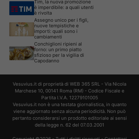
Tim, la nuova promozione
è imperdibile: a quali utenti
è rivolta
Assegno unico per i figli,
nuove tempistiche e
importi: quali sono i
cambiamenti
Conchiglioni ripieni al
forno: un primo piatto
sfizioso per la vigilia di
Capodanno
Vesuvius.it di proprietà di WEB 365 SRL - Via Nicola
Marchese 10, 00141 Roma (RM) - Codice Fiscale e
Partita I.V.A. 12279101005
Vesuvius.it non è una testata giornalistica, in quanto
viene aggiornato senza alcuna periodicità. Non può
pertanto considerarsi un prodotto editoriale ai sensi
della legge n. 62 del 07.03.2001
Copyright ©2026 - Tutti i diritti riservati -
Contattaci