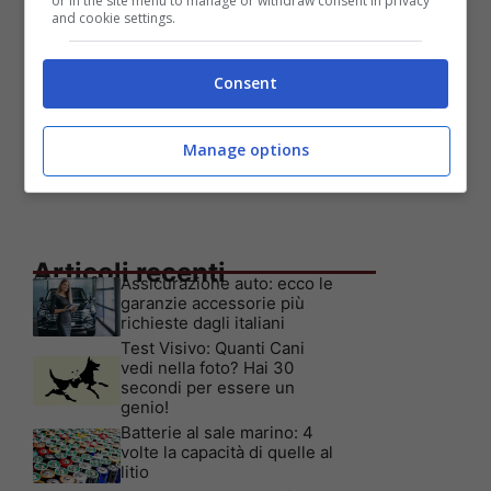
or in the site menu to manage or withdraw consent in privacy
and cookie settings.
Consent
Manage options
Articoli recenti
Assicurazione auto: ecco le
garanzie accessorie più
richieste dagli italiani
Test Visivo: Quanti Cani
vedi nella foto? Hai 30
secondi per essere un
genio!
Batterie al sale marino: 4
volte la capacità di quelle al
litio