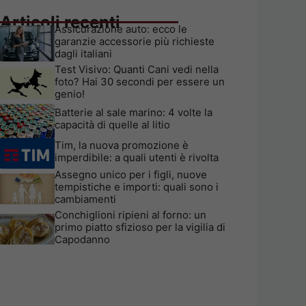
Articoli recenti
Assicurazione auto: ecco le
garanzie accessorie più richieste
dagli italiani
Test Visivo: Quanti Cani vedi nella
foto? Hai 30 secondi per essere un
genio!
Batterie al sale marino: 4 volte la
capacità di quelle al litio
Tim, la nuova promozione è
imperdibile: a quali utenti è rivolta
Assegno unico per i figli, nuove
tempistiche e importi: quali sono i
cambiamenti
Conchiglioni ripieni al forno: un
primo piatto sfizioso per la vigilia di
Capodanno