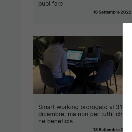
puoi fare
16 Settembre 2022
Smart working prorogato al 31
dicembre, ma non per tutti: chi
ne beneficia
13 Settembre 2022