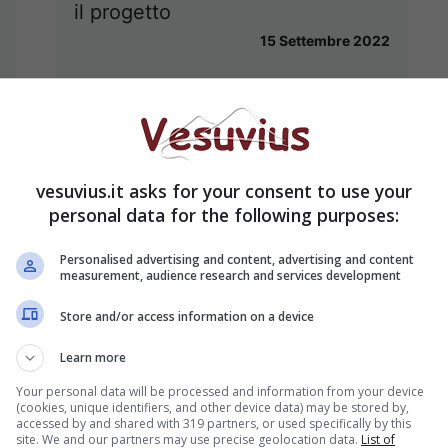
il progetto
15 Settembre 2022
vesuvius.it asks for your consent to use your
personal data for the following purposes:
Personalised advertising and content, advertising and content
measurement, audience research and services development
Store and/or access information on a device
Learn more
Royal Family, perché un uomo ha
urlato contro il principe Andrea
Your personal data will be processed and information from your device
(cookies, unique identifiers, and other device data) may be stored by,
13 Settembre 2022
accessed by and shared with 319 partners, or used specifically by this
site. We and our partners may use precise geolocation data.
List of