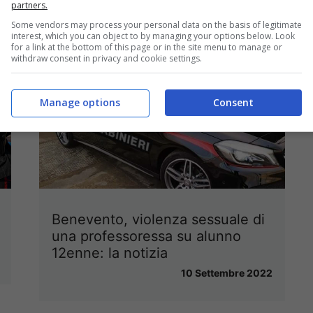
partners.
Some vendors may process your personal data on the basis of legitimate
interest, which you can object to by managing your options below. Look
for a link at the bottom of this page or in the site menu to manage or
withdraw consent in privacy and cookie settings.
Manage options
Consent
Benevento, violenza sessuale di
una professoressa su alunno
12enne: la notizia
10 Settembre 2022