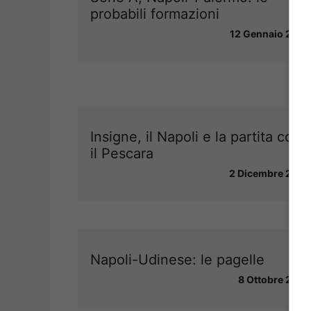
probabili formazioni
12 Gennaio 2013
Insigne, il Napoli e la partita con
il Pescara
2 Dicembre 2012
Napoli-Udinese: le pagelle
8 Ottobre 2012