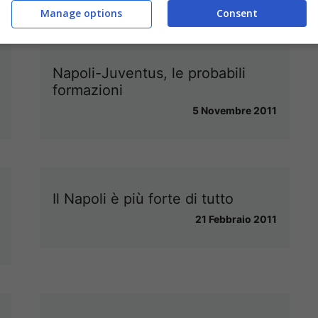
Manage options
Consent
Napoli-Juventus, le probabili
formazioni
5 Novembre 2011
Il Napoli è più forte di tutto
21 Febbraio 2011