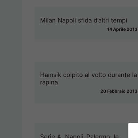
Milan Napoli sfida d’altri tempi
14 Aprile 2013
Hamsik colpito al volto durante la
rapina
20 Febbraio 2013
Serie A, Napoli-Palermo: le