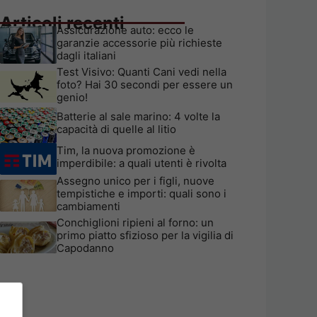
Articoli recenti
Assicurazione auto: ecco le
garanzie accessorie più richieste
dagli italiani
Test Visivo: Quanti Cani vedi nella
foto? Hai 30 secondi per essere un
genio!
Batterie al sale marino: 4 volte la
capacità di quelle al litio
Tim, la nuova promozione è
imperdibile: a quali utenti è rivolta
Assegno unico per i figli, nuove
tempistiche e importi: quali sono i
cambiamenti
Conchiglioni ripieni al forno: un
primo piatto sfizioso per la vigilia di
Capodanno