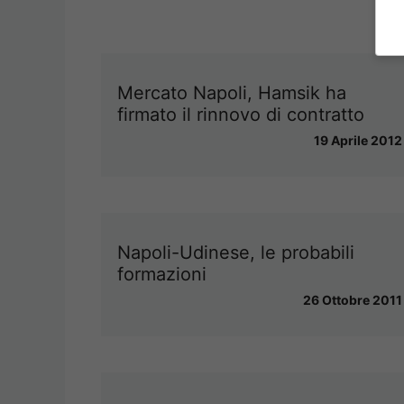
Mercato Napoli, Hamsik ha
firmato il rinnovo di contratto
19 Aprile 2012
Napoli-Udinese, le probabili
formazioni
26 Ottobre 2011