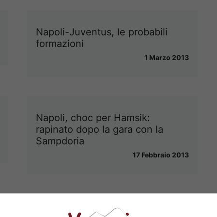
Napoli-Juventus, le probabili
formazioni
1 Marzo 2013
Napoli, choc per Hamsik:
rapinato dopo la gara con la
Sampdoria
17 Febbraio 2013
La carica di Hamsik: “Un Napoli