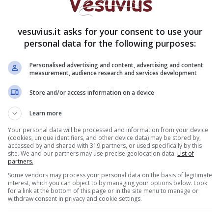
da battaglia per tornare a
vincere”
vesuvius.it asks for your consent to use your
21 Dicembre 2012
personal data for the following purposes:
Personalised advertising and content, advertising and content
measurement, audience research and services development
Store and/or access information on a device
Il Napoli c’è!!!
29 Ottobre 2012
Learn more
Your personal data will be processed and information from your device
(cookies, unique identifiers, and other device data) may be stored by,
accessed by and shared with 319 partners, or used specifically by this
site. We and our partners may use precise geolocation data.
List of
partners.
Some vendors may process your personal data on the basis of legitimate
Hamsik abbatte il tabù: “Napoli
interest, which you can object to by managing your options below. Look
for a link at the bottom of this page or in the site menu to manage or
da scudetto”
withdraw consent in privacy and cookie settings.
18 Settembre 2012