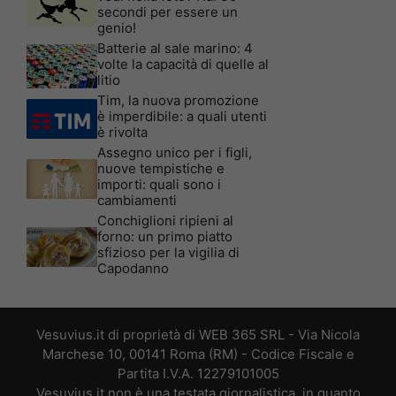
secondi per essere un
genio!
Batterie al sale marino: 4
volte la capacità di quelle al
litio
Tim, la nuova promozione
è imperdibile: a quali utenti
è rivolta
Assegno unico per i figli,
nuove tempistiche e
importi: quali sono i
cambiamenti
Conchiglioni ripieni al
forno: un primo piatto
sfizioso per la vigilia di
Capodanno
Vesuvius.it di proprietà di WEB 365 SRL - Via Nicola
Marchese 10, 00141 Roma (RM) - Codice Fiscale e
Partita I.V.A. 12279101005
Vesuvius.it non è una testata giornalistica, in quanto