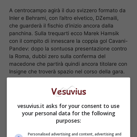
A centrocampo agirà il duo svizzero formato da
Inler e Behrami, con l’altro elvetico, DZemaili,
che guarderà il fischio d’inizio ancora dalla
panchina. Sulla trequarti ecco Marek Hamsik
con il compito di innescare la coppia gol Cavani-
Pandev: dopo la sontuosa presentazione contro
la Roma, dubbi zero sulla conferma del
macedone che partirà quindi ancora titolare con
Insigne che troverà spazio nel corso della gara.
In panchina, come detto, dovrebbe andare
anche Emanuele
Calaiò che oggi ha firmato il
contratto che lo riporta a Napoli
e ha
sostenuto il primo allenamento con la
vesuvius.it asks for your consent to use
formazione azzurra.
your personal data for the following
purposes:
PROBABILI FORMAZIONI
Personalised advertising and content, advertising and