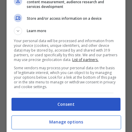
content measurement, audience research and
services development
Store and/or access information on a device
Learn more
Your personal data will be processed and information from
your device (cookies, unique identifiers, and other device
data) may be stored by, accessed by and shared with 319
partners, or used specifically by this site. We and our partners
may use precise geolocation data.
List of partners.
Some vendors may process your personal data on the basis
of legitimate interest, which you can object to by managing
your options below. Look for a link at the bottom of this page
Napoli (3-4-1-2):
De Sanctis; Campagnaro,
or in the site menu to manage or withdraw consent in privacy
and cookie settings.
Britos, Gamberini; Maggio, Inler, Behrami,
Zuniga; Hamsik; Pandev, Cavani. Allenatore:
Mazzarri.
Consent
Manage options