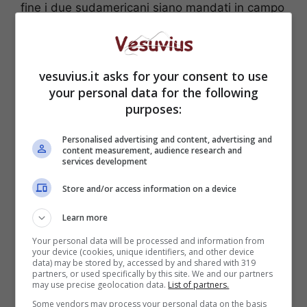
fine i due sudamericani siano mandati in campo
dal primo minuto: in caso contrario, pronto a
giocare c’è Santana che contro il Cagliari ha
disputato un ottimo primo tempo. L’ex viola
vesuvius.it asks for your consent to use
potrebbe trovare anche spazio nel corso del
your personal data for the following
match come interno di centrocampo. Scelte
purposes:
ancora da compiere quindi per Mazzarri, ma il
momento non ammette errori:
vincere contro
Personalised advertising and content, advertising and
l’Udinese è l’unico modo per allontanare le
content measurement, audience research and
nubi che aleggiano intorno alla squadra
services development
azzurra.
Store and/or access information on a device
Probabili formazioni Napoli-Udinese
Learn more
Your personal data will be processed and information from
your device (cookies, unique identifiers, and other device
data) may be stored by, accessed by and shared with 319
partners, or used specifically by this site. We and our partners
may use precise geolocation data.
List of partners.
Some vendors may process your personal data on the basis