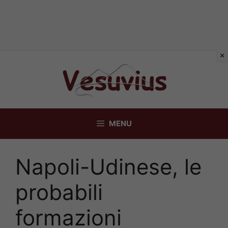
Vai
al
contenuto
MENU
Napoli-Udinese, le
probabili
formazioni