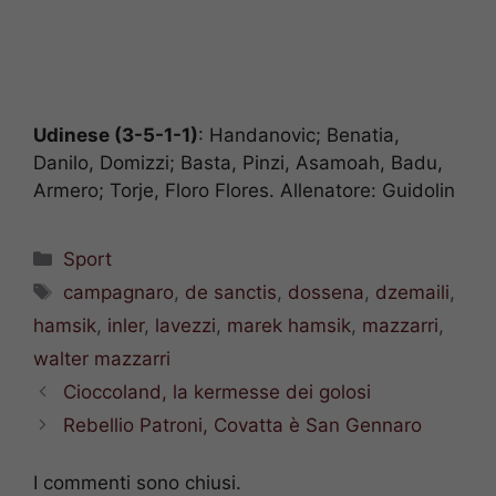
Udinese (3-5-1-1)
: Handanovic; Benatia,
Danilo, Domizzi; Basta, Pinzi, Asamoah, Badu,
Armero; Torje, Floro Flores. Allenatore: Guidolin
Categorie
Sport
Tag
campagnaro
,
de sanctis
,
dossena
,
dzemaili
,
hamsik
,
inler
,
lavezzi
,
marek hamsik
,
mazzarri
,
walter mazzarri
Cioccoland, la kermesse dei golosi
Rebellio Patroni, Covatta è San Gennaro
I commenti sono chiusi.