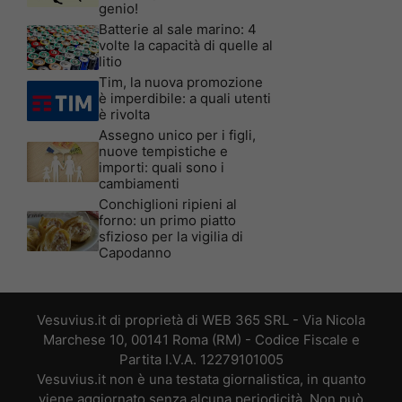
genio!
Batterie al sale marino: 4
volte la capacità di quelle al
litio
Tim, la nuova promozione
è imperdibile: a quali utenti
è rivolta
Assegno unico per i figli,
nuove tempistiche e
importi: quali sono i
cambiamenti
Conchiglioni ripieni al
forno: un primo piatto
sfizioso per la vigilia di
Capodanno
Vesuvius.it di proprietà di WEB 365 SRL - Via Nicola
Marchese 10, 00141 Roma (RM) - Codice Fiscale e
Partita I.V.A. 12279101005
Vesuvius.it non è una testata giornalistica, in quanto
viene aggiornato senza alcuna periodicità. Non può