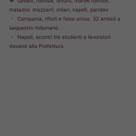
cavani
,
hamsik
,
lavoro
,
marek hamsik
,
matador
,
mazzarri
,
milan
,
napoli
,
pandev
Campania, rifiuti e false onlus: 32 arresti e
sequestro milionario
Napoli, scontri tra studenti e lavoratori
davanti alla Prefettura