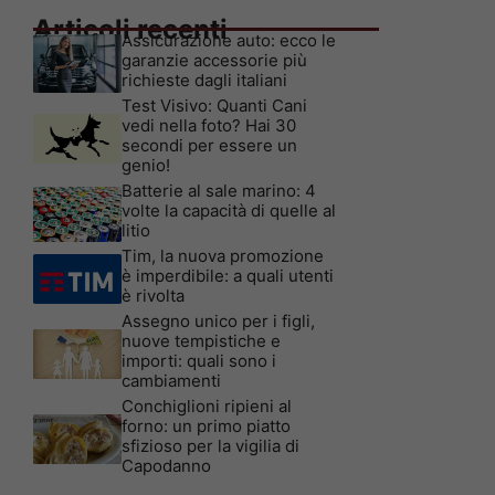
Articoli recenti
Assicurazione auto: ecco le
garanzie accessorie più
richieste dagli italiani
Test Visivo: Quanti Cani
vedi nella foto? Hai 30
secondi per essere un
genio!
Batterie al sale marino: 4
volte la capacità di quelle al
litio
Tim, la nuova promozione
è imperdibile: a quali utenti
è rivolta
Assegno unico per i figli,
nuove tempistiche e
importi: quali sono i
cambiamenti
Conchiglioni ripieni al
forno: un primo piatto
sfizioso per la vigilia di
Capodanno