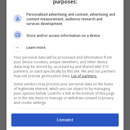
purposes:
Matador per aver sfondato quota cento con il
Napoli e per aver raggiunto il ventiseiesimo gol
Personalised advertising and content, advertising and
in campionato, vero uomo dei record che, tra
content measurement, audience research and
services development
l’altro è riuscito a mettere a segno una tripletta
contro tutte le grandi del calcio italiano,
Store and/or access information on a device
mancava solo l’Inter.
Dietro il numero 7 più
invidiato del mondo però, c’è una squadra e
Learn more
soprattutto un allenatore
che con il suo lavoro
Your personal data will be processed and information from
ha plasmato e reso vincente tutto il gruppo. Un
your device (cookies, unique identifiers, and other device
data) may be stored by, accessed by and shared with 319
lavoro lungo e meticoloso che, Coppa Italia a
partners, or used specifically by this site. We and our partners
may use precise geolocation data.
List of partners.
parte, non ha ancora regalato i frutti che merita.
Lasciare il Napoli a fine stagione sarebbe
Some vendors may process your personal data on the basis
of legitimate interest, which you can object to by managing
quanto mai ingiusto, sia per Cavani che per
your options below. Look for a link at the bottom of this page
Mazzarri
, i principali artefici di questa grande
or in the site menu to manage or withdraw consent in privacy
and cookie settings.
stagione insieme ad Hamsik, perché adesso
hanno la possibilità di lottare per vincere
qualcosa di più grande, poiché
Consent
l’anno prossimo
il
Napoli dovrà necessariamente lottare per la conquista del