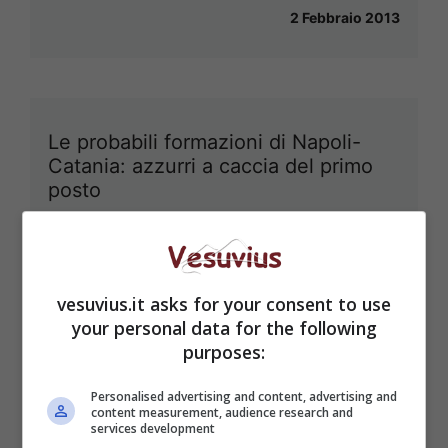
2 Febbraio 2013
Le probabili formazioni di Napoli-
Catania: azzurri a caccia del primo
posto
2 Febbraio 2013
vesuvius.it asks for your consent to use
your personal data for the following
Serie A, Parma-Napoli: le probabili
purposes:
formazioni
26 Gennaio 2013
Personalised advertising and content, advertising and
content measurement, audience research and
services development