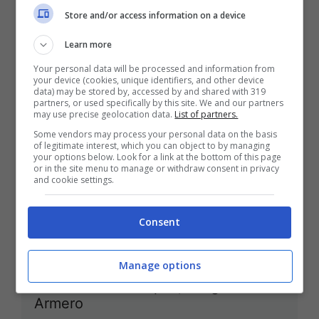
Store and/or access information on a device
Learn more
Serie A, Fiorentina-Napoli: le
probabili formazioni
Your personal data will be processed and information from
your device (cookies, unique identifiers, and other device
19 Gennaio 2013
data) may be stored by, accessed by and shared with 319
partners, or used specifically by this site. We and our partners
may use precise geolocation data.
List of partners.
Some vendors may process your personal data on the basis
of legitimate interest, which you can object to by managing
your options below. Look for a link at the bottom of this page
or in the site menu to manage or withdraw consent in privacy
Il Napoli c’è!
and cookie settings.
14 Gennaio 2013
Consent
Manage options
Calciomercato Napoli, è il giorno di
Armero