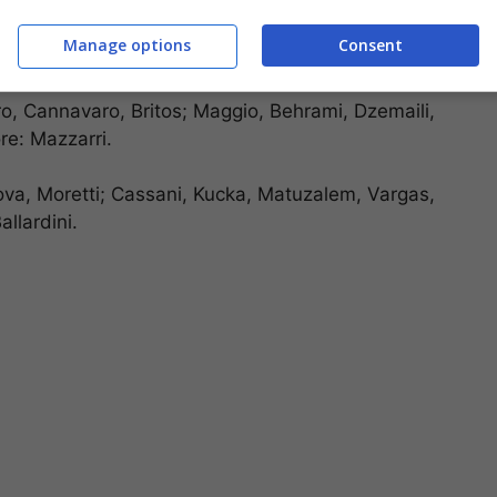
Manage options
Consent
o, Cannavaro, Britos; Maggio, Behrami, Dzemaili,
re: Mazzarri.
nova, Moretti; Cassani, Kucka, Matuzalem, Vargas,
allardini.