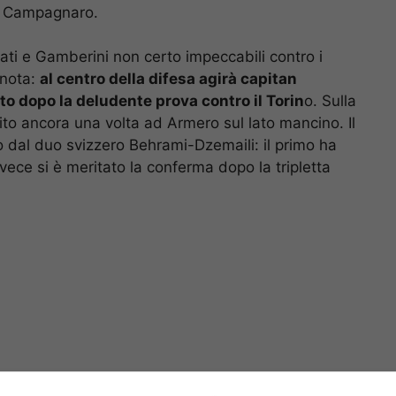
go Campagnaro.
ati e Gamberini non certo impeccabili contro i
 nota:
al centro della difesa agirà capitan
o dopo la deludente prova contro il Torin
o. Sulla
to ancora una volta ad Armero sul lato mancino. Il
 dal duo svizzero Behrami-Dzemaili: il primo ha
invece si è meritato la conferma dopo la tripletta