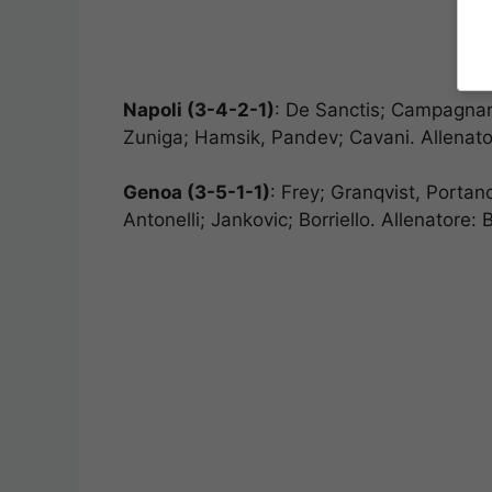
Napoli (3-4-2-1)
: De Sanctis; Campagnar
Zuniga; Hamsik, Pandev; Cavani. Allenato
Genoa (3-5-1-1)
: Frey; Granqvist, Porta
Antonelli; Jankovic; Borriello. Allenatore: B