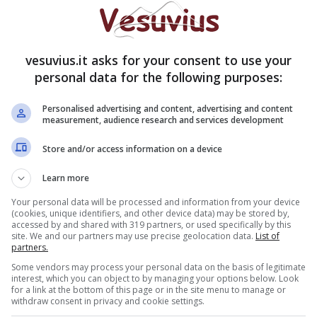
Hamsik e Pandev agiranno tra le linee
, mentre il
vesuvius.it asks for your consent to use your
a Serie A, Edinson Cavani, sarà chiamato ad
personal data for the following purposes:
 del Genoa del suo ex allenatore Ballardini. In
Personalised advertising and content, advertising and content
o a dare il suo contributo alla causa se gli eventi
measurement, audience research and services development
o necessario.
Store and/or access information on a device
A
Learn more
Your personal data will be processed and information from your device
(cookies, unique identifiers, and other device data) may be stored by,
accessed by and shared with 319 partners, or used specifically by this
site. We and our partners may use precise geolocation data.
List of
partners.
Some vendors may process your personal data on the basis of legitimate
interest, which you can object to by managing your options below. Look
for a link at the bottom of this page or in the site menu to manage or
withdraw consent in privacy and cookie settings.