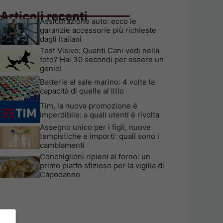
Articoli recenti
Assicurazione auto: ecco le
garanzie accessorie più richieste
dagli italiani
Test Visivo: Quanti Cani vedi nella
foto? Hai 30 secondi per essere un
genio!
Batterie al sale marino: 4 volte la
capacità di quelle al litio
Tim, la nuova promozione è
imperdibile: a quali utenti è rivolta
Assegno unico per i figli, nuove
tempistiche e importi: quali sono i
cambiamenti
Conchiglioni ripieni al forno: un
primo piatto sfizioso per la vigilia di
Capodanno