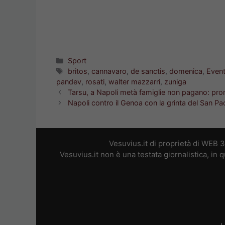
Categorie
Sport
Tag
britos
,
cannavaro
,
de sanctis
,
domenica
,
Event
pandev
,
rosati
,
walter mazzarri
,
zuniga
Tarsu, a Napoli metà famiglie non pagano: pron
Napoli contro il Genoa con la grinta del San Pa
Vesuvius.it di proprietà di WEB 
Vesuvius.it non è una testata giornalistica, in