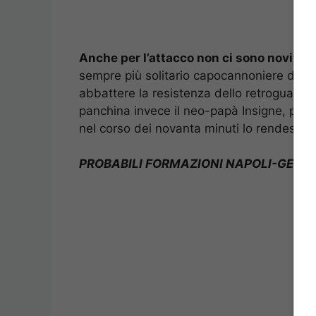
Anche per l’attacco non ci sono novità: 
sempre più solitario capocannoniere dell
abbattere la resistenza dello retroguardia
panchina invece il neo-papà Insigne, pront
nel corso dei novanta minuti lo rendesser
PROBABILI FORMAZIONI NAPOLI-GENO