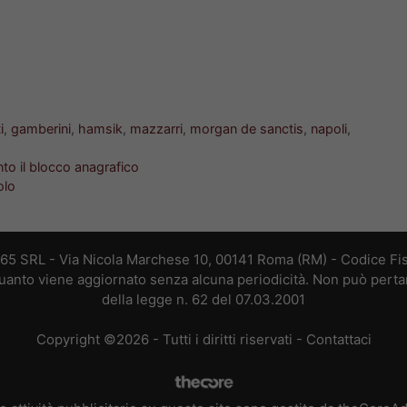
i
,
gamberini
,
hamsik
,
mazzarri
,
morgan de sanctis
,
napoli
,
to il blocco anagrafico
olo
365 SRL - Via Nicola Marchese 10, 00141 Roma (RM) - Codice Fis
 quanto viene aggiornato senza alcuna periodicità. Non può perta
della legge n. 62 del 07.03.2001
Copyright ©2026 - Tutti i diritti riservati -
Contattaci