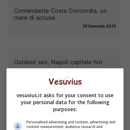
Comandante Costa Concordia, un
mare di accuse
16 Gennaio 2012
Outdoor sex, Napoli capitale hot
28 Settembre 2011
vesuvius.it asks for your consent to use
your personal data for the following
Napoli ondata di scippi, turisti
purposes:
impauriti
17 Luglio 2011
Personalised advertising and content, advertising and
content measurement, audience research and