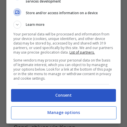
services development
Store and/or access information on a device
Learn more
Sospesa dal 24 luglio al 4 settembre
la navetta Dante-Università
Your personal data will be processed and information from
your device (cookies, unique identifiers, and other device
17 Luglio 2011
data) may be stored by, accessed by and shared with 319
partners, or used specifically by this site. We and our partners
may use precise geolocation data.
List of partners.
Some vendors may process your personal data on the basis
of legitimate interest, which you can object to by managing
your options below. Look for a link at the bottom of this page
or in the site menu to manage or withdraw consent in privacy
Al via i saldi estivi: parole d’ordine
and cookie settings.
risparmio e spensieratezza
3 Luglio 2011
Consent
Manage options