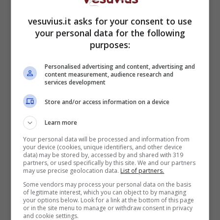
dei musei più famosi al mondo e che ogni anno
vanta un discreto numero di visitatori e che
vesuvius.it asks for your consent to use
teoricamente dovrebbe essere super
your personal data for the following
sorvegliato. Ed invece ti capita di essere
purposes:
scippato in piena mattinata, davanti agli occhi
Personalised advertising and content, advertising and
indifferenti (per non dire abituati) dei passanti.
content measurement, audience research and
Questo è quello che è capitato ad una famiglia
services development
olandese che si stava recando in visita al
Store and/or access information on a device
museo. A pagare dazio è stata la donna,
aggredita alle spalle ed alla quale è stata
Learn more
sottratta una catenina d’oro. Tutto qui, per una
Your personal data will be processed and information from
catenina d’oro c’è gente che rischierebbe la
your device (cookies, unique identifiers, and other device
galera, disposta ad infangare il nome di Napoli
data) may be stored by, accessed by and shared with 319
partners, or used specifically by this site. We and our partners
nel mondo.
Assurdo come possa accadere
may use precise geolocation data.
List of partners.
proprio nei pressi del museo, dove in teoria ci
Some vendors may process your personal data on the basis
dovrebbe essere una sorveglianza
of legitimate interest, which you can object to by managing
your options below. Look for a link at the bottom of this page
raddoppiata rispetto ad altre zone
, dato che è
or in the site menu to manage or withdraw consent in privacy
un luogo di alta frequentazione turistica, ed
and cookie settings.