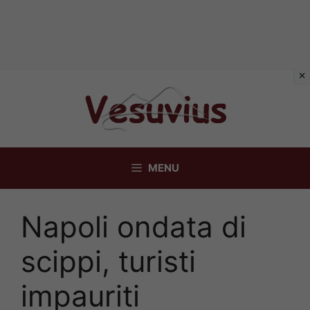
Vai
al
contenuto
MENU
Napoli ondata di
scippi, turisti
impauriti