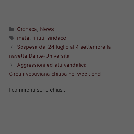
Categorie
Cronaca
,
News
Tag
meta
,
rifiuti
,
sindaco
Sospesa dal 24 luglio al 4 settembre la
navetta Dante-Università
Aggressioni ed atti vandalici:
Circumvesuviana chiusa nel week end
I commenti sono chiusi.