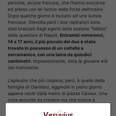
persone, alcune francesi, che l’hanno soccorsa
ed atteso con lei l’arrivo delle forze dell’ordine.
Dopo qualche giorno è toccato ad una turista
francese. Stavolta però i due rapinatori sono
stati braccati dagli agenti della sezione “Nibbio”
della questura di Napoli.
Entrambi minorenni,
14 e 17 anni, il più piccolo dei due è stato
trovato in possesso di un coltello a
serramanico, con una lama da quindici
centimetri.
Impressionante, data la giovane età
del malvivente.
L’episodio che più colpisce, però, è quello della
famiglia di Olandesi, aggrediti in pieno giorno
appena usciti dalla metro di piazza Cavour. Una
cosa assurda da credere ma che invece a
Napoli può accadere. La zona è quella nei
pressi del Museo Archeologico Nazionale, uno