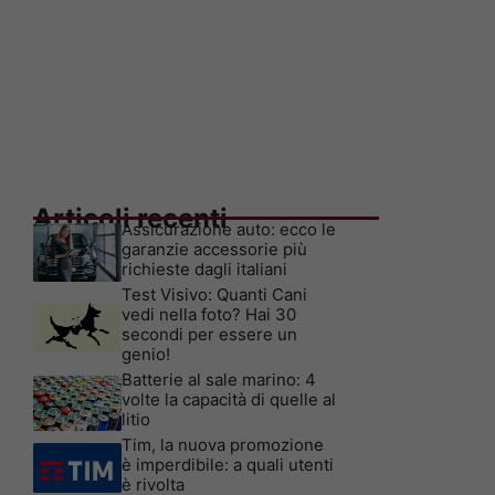
Articoli recenti
Assicurazione auto: ecco le
garanzie accessorie più
richieste dagli italiani
Test Visivo: Quanti Cani
vedi nella foto? Hai 30
secondi per essere un
genio!
Batterie al sale marino: 4
volte la capacità di quelle al
litio
Tim, la nuova promozione
è imperdibile: a quali utenti
è rivolta