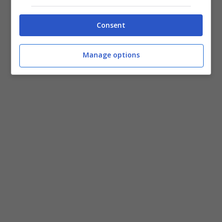
invece accade che addirittura la gente del
posto già riconosce gli scippatori, che si
Consent
appostano fuori la metro o nei giardinetti,
scegliendo accuratamente le vittime. “Non
Manage options
torneremo mai più a Napoli” ha affermato la
turista olandese vittima dello scippo.