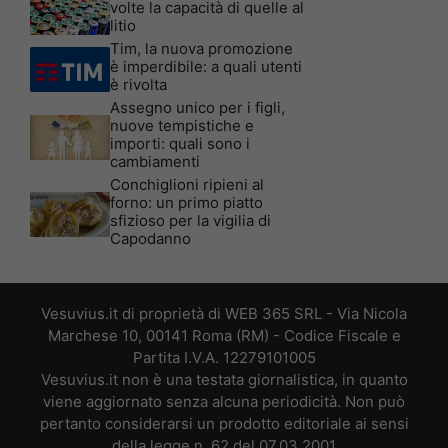
volte la capacità di quelle al
litio
Tim, la nuova promozione
è imperdibile: a quali utenti
è rivolta
Assegno unico per i figli,
nuove tempistiche e
importi: quali sono i
cambiamenti
Conchiglioni ripieni al
forno: un primo piatto
sfizioso per la vigilia di
Capodanno
Vesuvius.it di proprietà di WEB 365 SRL - Via Nicola
Marchese 10, 00141 Roma (RM) - Codice Fiscale e
Partita I.V.A. 12279101005
Vesuvius.it non è una testata giornalistica, in quanto
viene aggiornato senza alcuna periodicità. Non può
pertanto considerarsi un prodotto editoriale ai sensi
della legge n. 62 del 07.03.2001