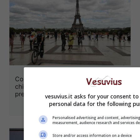
Coronavirus Francia, allarme
chiusura a Parigi: “Situazione
preoccupante”
vesuvius.it asks for your consent to
personal data for the following pu
1 Ottobre 2020
Personalised advertising and content, advertisin
measurement, audience research and services d
Store and/or access information on a device