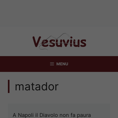
Vai
al
contenuto
MENU
matador
A Napoli il Diavolo non fa paura