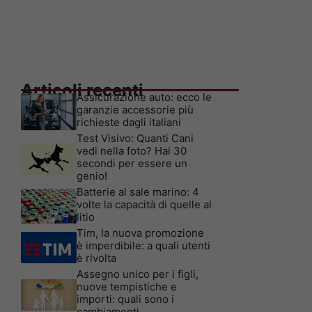
Articoli recenti
Assicurazione auto: ecco le
garanzie accessorie più
richieste dagli italiani
Test Visivo: Quanti Cani
vedi nella foto? Hai 30
secondi per essere un
genio!
Batterie al sale marino: 4
volte la capacità di quelle al
litio
Tim, la nuova promozione
è imperdibile: a quali utenti
è rivolta
Assegno unico per i figli,
nuove tempistiche e
importi: quali sono i
cambiamenti