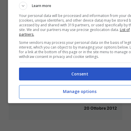
Napoli-Chievo: le pagelle
Learn more
29 Ottobre 2012
Your personal data will be processed and information from your d
(cookies, unique identifiers, and other device data) may be stored b
accessed by and shared with 319 partners, or used specifically by t
site. We and our partners may use precise geolocation data.
List of
partners.
Some vendors may process your personal data on the basis of legi
Napoli-Chievo, le probabili
interest, which you can object to by managing your options below. 
for a link at the bottom of this page or in the site menu to manage o
formazioni
withdraw consent in privacy and cookie settings.
28 Ottobre 2012
Consent
Manage options
A Torino a testa alta!
20 Ottobre 2012