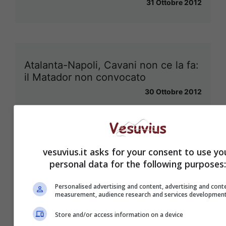
31 Ottobre 2012
Atalanta-Napoli, Cavani non ce la fa:
il Matador non convocato
30 Ottobre 2012
vesuvius.it asks for your consent to use yo
Il Napoli c’è!!!
personal data for the following purposes:
29 Ottobre 2012
Personalised advertising and content, advertising and cont
measurement, audience research and services developmen
Store and/or access information on a device