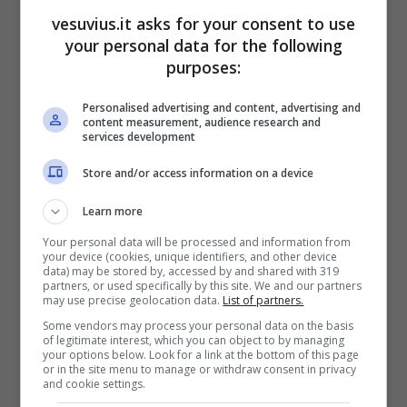
vesuvius.it asks for your consent to use
your personal data for the following
purposes:
Personalised advertising and content, advertising and
content measurement, audience research and
services development
Store and/or access information on a device
Un calciatore così non può che essere mira
Learn more
delle big d’Europa: gli sceicchi stanno già
Your personal data will be processed and information from
scrivendo l’assegno da far pervenire a De
your device (cookies, unique identifiers, and other device
data) may be stored by, accessed by and shared with 319
Laurentiis e di certo ci staranno pensando
partners, or used specifically by this site. We and our partners
anche squadroni come Real Madrid e
may use precise geolocation data.
List of partners.
Manchester United. I tifosi però fingono di non
Some vendors may process your personal data on the basis
of legitimate interest, which you can object to by managing
saperlo e si godono il loro beniamino,
quello
your options below. Look for a link at the bottom of this page
che non ha la fantasia e i colpi di geni del Dio
or in the site menu to manage or withdraw consent in privacy
and cookie settings.
del Pallone, Maradona, ma ha la sua stessa