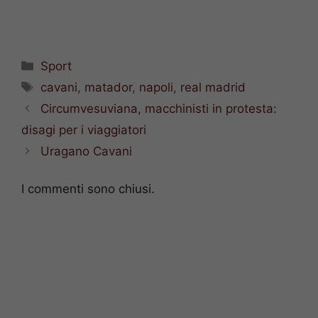
Categorie
Sport
Tag
cavani
,
matador
,
napoli
,
real madrid
Circumvesuviana, macchinisti in protesta:
disagi per i viaggiatori
Uragano Cavani
I commenti sono chiusi.