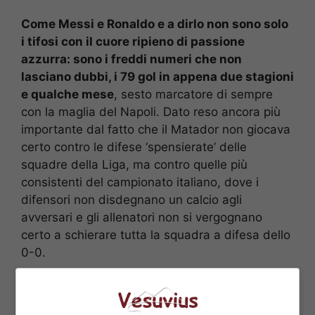
Come Messi e Ronaldo e a dirlo non sono solo
i tifosi con il cuore ripieno di passione
azzurra: sono i freddi numeri che non
lasciano dubbi, i 79 gol in appena due stagioni
e qualche mese
, sesto marcatore di sempre
con la maglia del Napoli. Dato reso ancora più
importante dal fatto che il Matador non giocava
certo contro le difese ‘spensierate’ delle
squadre della Liga, ma contro quelle più
consistenti del campionato italiano, dove i
difensori non disdegnano un calcio agli
avversari e gli allenatori non si vergognano
certo a schierare tutta la squadra a difesa dello
0-0.