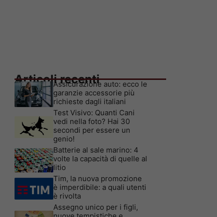
Articoli recenti
Assicurazione auto: ecco le
garanzie accessorie più
richieste dagli italiani
Test Visivo: Quanti Cani
vedi nella foto? Hai 30
secondi per essere un
genio!
Batterie al sale marino: 4
volte la capacità di quelle al
litio
Tim, la nuova promozione
è imperdibile: a quali utenti
è rivolta
Assegno unico per i figli,
nuove tempistiche e