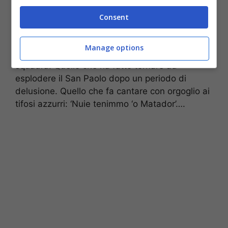
capacità di cambiare da solo le sorti delle
partite
. Quello che entra e segna, con una
Consent
semplicità disarmante; quello che al
novantesimo va a recuperare palla nella propria
Manage options
area di rigore dando l’esempio ai compagni di
squadra. Quello che ha fatto tornare ad
esplodere il San Paolo dopo un periodo di
delusione. Quello che fa cantare con orgoglio ai
tifosi azzurri: ‘Nuie tenimmo ‘o Matador’….