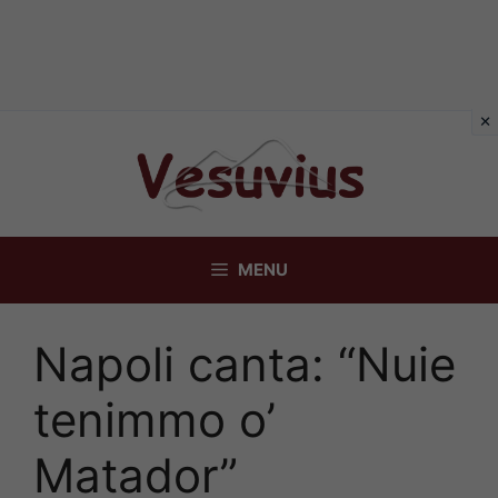
Vai
al
contenuto
MENU
Napoli canta: “Nuie
tenimmo o’
Matador”