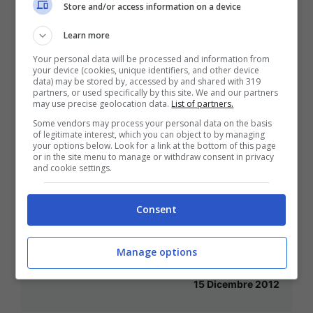
Store and/or access information on a device
Serie A, Napoli-Roma: le probabili
formazioni
Learn more
5 Gennaio 2013
Your personal data will be processed and information from
your device (cookies, unique identifiers, and other device
data) may be stored by, accessed by and shared with 319
partners, or used specifically by this site. We and our partners
may use precise geolocation data.
List of partners.
Some vendors may process your personal data on the basis
of legitimate interest, which you can object to by managing
Napoli, le pagelle del 2012: la difesa
your options below. Look for a link at the bottom of this page
or in the site menu to manage or withdraw consent in privacy
27 Dicembre 2012
and cookie settings.
Consent
Napoli-Bologna: le probabili
Manage options
formazioni
15 Dicembre 2012