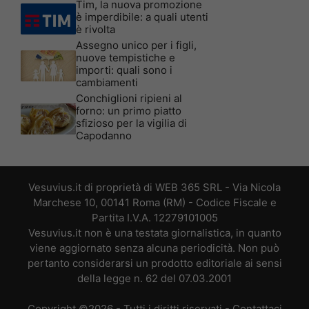
Tim, la nuova promozione
è imperdibile: a quali utenti
è rivolta
Assegno unico per i figli,
nuove tempistiche e
importi: quali sono i
cambiamenti
Conchiglioni ripieni al
forno: un primo piatto
sfizioso per la vigilia di
Capodanno
Vesuvius.it di proprietà di WEB 365 SRL - Via Nicola
Marchese 10, 00141 Roma (RM) - Codice Fiscale e
Partita I.V.A. 12279101005
Vesuvius.it non è una testata giornalistica, in quanto
viene aggiornato senza alcuna periodicità. Non può
pertanto considerarsi un prodotto editoriale ai sensi
della legge n. 62 del 07.03.2001
Copyright ©2026 - Tutti i diritti riservati -
Contattaci