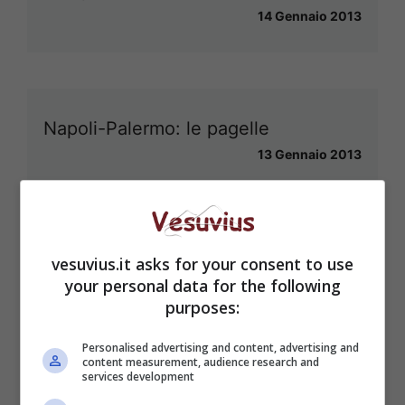
14 Gennaio 2013
Napoli-Palermo: le pagelle
13 Gennaio 2013
vesuvius.it asks for your consent to use
Serie A, Napoli-Palermo: le probabili
your personal data for the following
formazioni
purposes:
12 Gennaio 2013
Personalised advertising and content, advertising and
content measurement, audience research and
services development