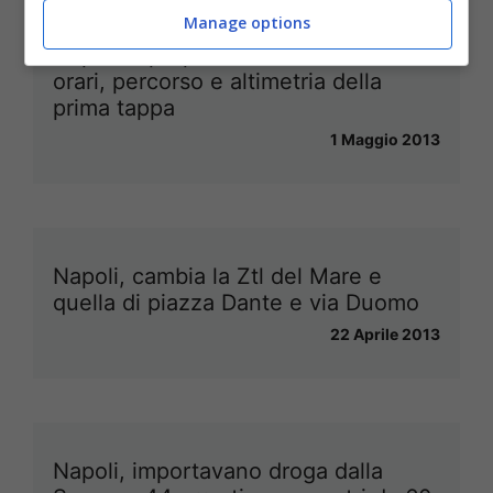
Manage options
Napoli si prepara al Giro d’Italia:
orari, percorso e altimetria della
prima tappa
1 Maggio 2013
Napoli, cambia la Ztl del Mare e
quella di piazza Dante e via Duomo
22 Aprile 2013
Napoli, importavano droga dalla