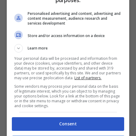
purposes:
12 Giugno 2013
Personalised advertising and content, advertising and
content measurement, audience research and
services development
Store and/or access information on a device
Concerto Bruce Springsteen a
Learn more
Napoli, ecco il piano traffico
Your personal data will be processed and information from
20 Maggio 2013
your device (cookies, unique identifiers, and other device
data) may be stored by, accessed by and shared with 319
partners, or used specifically by this site. We and our partners
may use precise geolocation data.
List of partners.
Some vendors may process your personal data on the basis
of legitimate interest, which you can object to by managing
your options below. Look for a link at the bottom of this page
Campania, rifiuti e false onlus: 32
or in the site menu to manage or withdraw consent in privacy
arresti e sequestro milionario
and cookie settings.
6 Maggio 2013
Consent