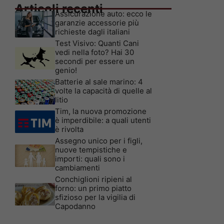
Articoli recenti
Assicurazione auto: ecco le
garanzie accessorie più
richieste dagli italiani
Test Visivo: Quanti Cani
vedi nella foto? Hai 30
secondi per essere un
genio!
Batterie al sale marino: 4
volte la capacità di quelle al
litio
Tim, la nuova promozione
è imperdibile: a quali utenti
è rivolta
Assegno unico per i figli,
nuove tempistiche e
importi: quali sono i
cambiamenti
Conchiglioni ripieni al
forno: un primo piatto
sfizioso per la vigilia di
Capodanno