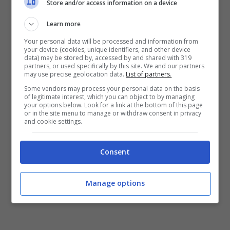
Store and/or access information on a device
Learn more
Your personal data will be processed and information from
your device (cookies, unique identifiers, and other device
data) may be stored by, accessed by and shared with 319
partners, or used specifically by this site. We and our partners
may use precise geolocation data.
List of partners.
Some vendors may process your personal data on the basis
of legitimate interest, which you can object to by managing
your options below. Look for a link at the bottom of this page
or in the site menu to manage or withdraw consent in privacy
Oltre alle ottanta ordinanze di custodia
and cookie settings.
cautelare,
nel blitz di questa mattina sono
state applicate anche misure di sicurezza
Consent
patrimoniali
: sotto sequestro sono finite quote
societarie e diversi immobili.
Manage options