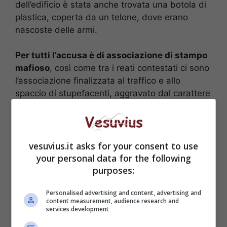
dell’edificio è stata anche trovata una botola di
plastica, coperta da un telone, dove erano
nascoste delle armi.
Per tutti l’accusa è di associazione di stampo
mafioso
, così come tra i reati contestati ci sono
l’associazione finalizzata al traffico e allo
spaccio di stupefacenti, aggravato dal carattere
transnazionale dell’attività, la detenzione di armi
da fuoco e munizioni, aggravata dalla finalità
mafiosa, riciclaggio di capitali ed estorsione. Per
questo reato, le indagini hanno portato alla luce
vesuvius.it asks for your consent to use
una cinquantina di casi: soltanto per qualcuno
your personal data for the following
purposes:
di questi le vittime avevano presentato
denuncia.
Personalised advertising and content, advertising and
content measurement, audience research and
services development