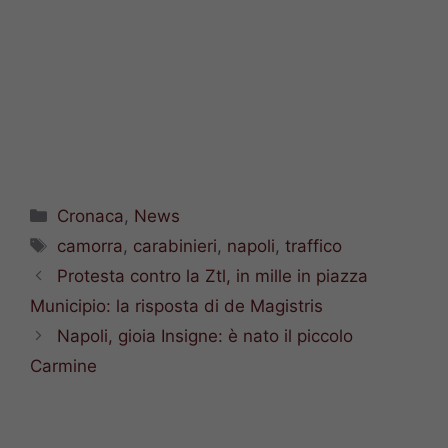
Categorie
Cronaca
,
News
Tag
camorra
,
carabinieri
,
napoli
,
traffico
Protesta contro la Ztl, in mille in piazza
Municipio: la risposta di de Magistris
Napoli, gioia Insigne: è nato il piccolo
Carmine