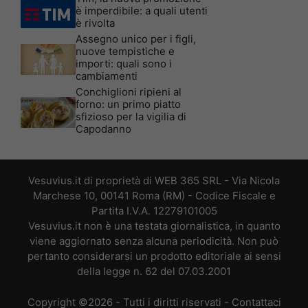
è imperdibile: a quali utenti
è rivolta
Assegno unico per i figli,
nuove tempistiche e
importi: quali sono i
cambiamenti
Conchiglioni ripieni al
forno: un primo piatto
sfizioso per la vigilia di
Capodanno
Vesuvius.it di proprietà di WEB 365 SRL - Via Nicola
Marchese 10, 00141 Roma (RM) - Codice Fiscale e
Partita I.V.A. 12279101005
Vesuvius.it non è una testata giornalistica, in quanto
viene aggiornato senza alcuna periodicità. Non può
pertanto considerarsi un prodotto editoriale ai sensi
della legge n. 62 del 07.03.2001
Copyright ©2026 - Tutti i diritti riservati -
Contattaci