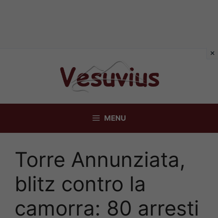
Vai
al
contenuto
MENU
Torre Annunziata,
blitz contro la
camorra: 80 arresti