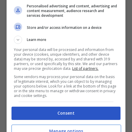
29 Luglio 2013
Personalised advertising and content, advertising and
content measurement, audience research and
services development
Store and/or access information on a device
Learn more
Pompei, annullato lo spettacolo di
Siani nell’area archeologica
Your personal data will be processed and information from
your device (cookies, unique identifiers, and other device
27 Luglio 2013
data) may be stored by, accessed by and shared with 319
partners, or used specifically by this site. We and our partners
may use precise geolocation data.
List of partners.
Some vendors may process your personal data on the basis
of legitimate interest, which you can object to by managing
your options below. Look for a link at the bottom of this page
or in the site menu to manage or withdraw consent in privacy
Napoli, Cgil Campania: convegno su
and cookie settings.
Cultura e Lavoro
26 Luglio 2013
Consent
Manage options