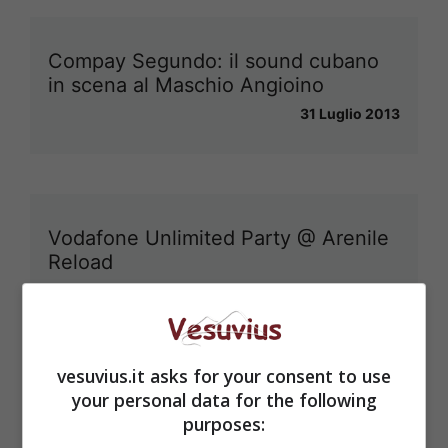
Compay Segundo: il sound cubano
in scena al Maschio Angioino
31 Luglio 2013
Vodafone Unlimited Party @ Arenile
Reload
30 Luglio 2013
vesuvius.it asks for your consent to use
your personal data for the following
Pompei, Bray annuncia: presto
purposes:
riaperte dieci Domus