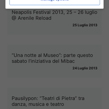
Neapolis Festival 2013, 25 – 26 luglio
@ Arenile Reload
25 Luglio 2013
“Una notte al Museo”: parte questo
sabato l’iniziativa del Mibac
24 Luglio 2013
Pausilypon: “Teatri di Pietra” tra
danza, musica e teatro