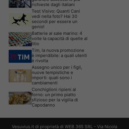
richieste dagli italiani
Test Visivo: Quanti Cani
vedi nella foto? Hai 30
secondi per essere un
genio!
Batterie al sale marino: 4
volte la capacità di quelle al
litio
Tim, la nuova promozione
è imperdibile: a quali utenti
è rivolta
Assegno unico per i figli,
nuove tempistiche e
importi: quali sono i
cambiamenti
Conchiglioni ripieni al
forno: un primo piatto
sfizioso per la vigilia di
Capodanno
Vesuvius.it di proprietà di WEB 365 SRL - Via Nicola