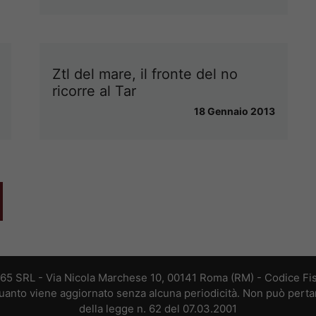
Ztl del mare, il fronte del no
ricorre al Tar
18 Gennaio 2013
365 SRL - Via Nicola Marchese 10, 00141 Roma (RM) - Codice Fis
 quanto viene aggiornato senza alcuna periodicità. Non può perta
della legge n. 62 del 07.03.2001