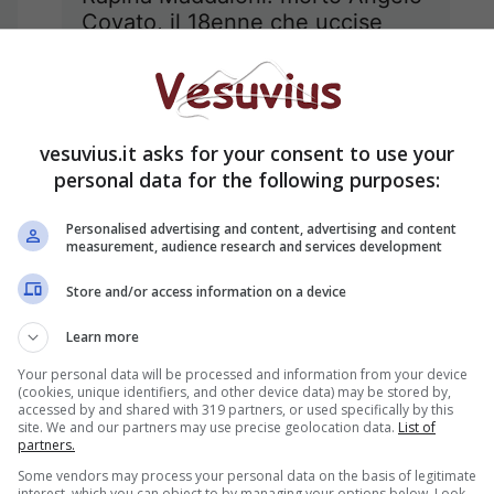
Covato, il 18enne che uccise
Tiziano Della Ratta
7 Maggio 2013
vesuvius.it asks for your consent to use your
personal data for the following purposes:
Napoli, è boom per le richieste di
Personalised advertising and content, advertising and content
annullamento dei matrimoni
measurement, audience research and services development
27 Febbraio 2013
Store and/or access information on a device
Learn more
Your personal data will be processed and information from your device
(cookies, unique identifiers, and other device data) may be stored by,
accessed by and shared with 319 partners, or used specifically by this
site. We and our partners may use precise geolocation data.
List of
Berlusconi teste ad Avellino:
partners.
“Relazione con la moglie di un
Some vendors may process your personal data on the basis of legitimate
giornalista Rai”
interest, which you can object to by managing your options below. Look