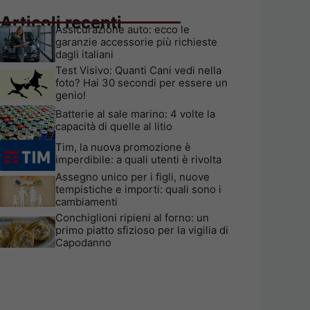
Articoli recenti
Assicurazione auto: ecco le
garanzie accessorie più richieste
dagli italiani
Test Visivo: Quanti Cani vedi nella
foto? Hai 30 secondi per essere un
genio!
Batterie al sale marino: 4 volte la
capacità di quelle al litio
Tim, la nuova promozione è
imperdibile: a quali utenti è rivolta
Assegno unico per i figli, nuove
tempistiche e importi: quali sono i
cambiamenti
Conchiglioni ripieni al forno: un
primo piatto sfizioso per la vigilia di
Capodanno