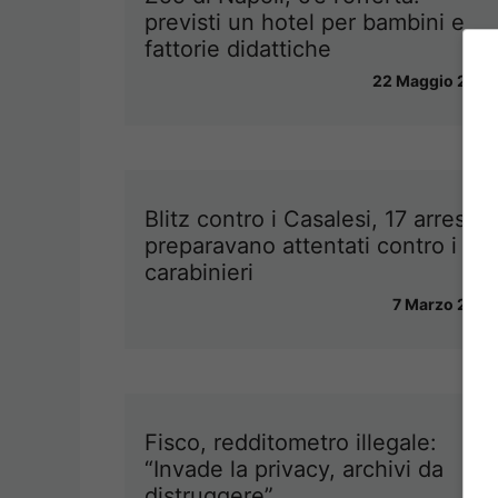
previsti un hotel per bambini e
fattorie didattiche
22 Maggio 2013
Blitz contro i Casalesi, 17 arresti:
preparavano attentati contro i
carabinieri
7 Marzo 2013
Fisco, redditometro illegale:
“Invade la privacy, archivi da
distruggere”