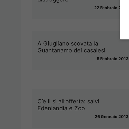
22 Febbraio 2013
A Giugliano scovata la
Guantanamo dei casalesi
5 Febbraio 2013
C’è il sì all’offerta: salvi
Edenlandia e Zoo
26 Gennaio 2013