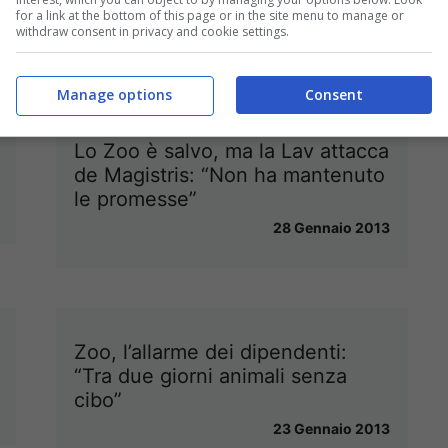
for a link at the bottom of this page or in the site menu to manage or
12 Febbraio 2013
withdraw consent in privacy and cookie settings.
Manage options
Consent
Lo Zoo è salvo, ma la Lav attacca
de Magistris: “Non ha mantenuto
le promesse”
28 Gennaio 2013
Zoo, l’allarme dei dipendenti:
“Tra due giorni animali senza
cibo”
23 Gennaio 2013