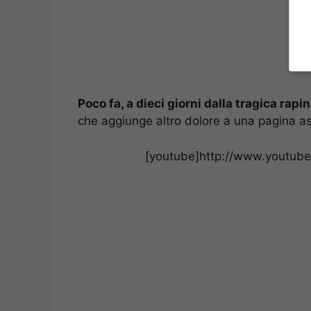
Poco fa, a dieci giorni dalla tragica rap
che aggiunge altro dolore a una pagina as
[youtube]http://www.youtub