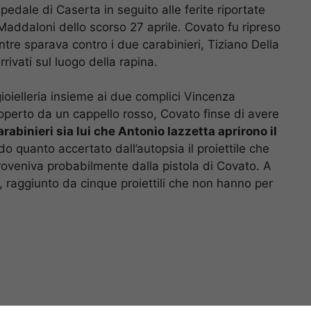
pedale di Caserta in seguito alle ferite riportate
i Maddaloni dello scorso 27 aprile. Covato fu ripreso
tre sparava contro i due carabinieri, Tiziano Della
ivati sul luogo della rapina.
gioielleria insieme ai due complici Vincenza
coperto da un cappello rosso, Covato finse di avere
arabinieri sia lui che Antonio Iazzetta aprirono il
o quanto accertato dall’autopsia il proiettile che
 proveniva probabilmente dalla pistola di Covato. A
e, raggiunto da cinque proiettili che non hanno per