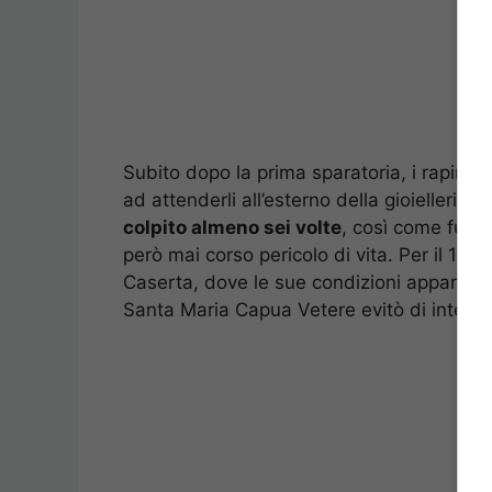
Subito dopo la prima sparatoria, i rapinato
ad attenderli all’esterno della gioielleria:
n
colpito almeno sei volte
, così come fu fe
però mai corso pericolo di vita. Per il 18enn
Caserta, dove le sue condizioni apparvero 
Santa Maria Capua Vetere evitò di interro