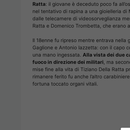
Ratta
: il giovane è deceduto poco fa all’os
nel tentativo di rapina a una gioielleria d
dalle telecamere di videosorveglianza men
Ratta e Domenico Trombetta, che erano arr
Il 18enne fu ripreso mentre entrava nella 
Gaglione e Antonio Iazzetta: con il capo 
una mano ingessata.
Alla vista dei due c
fuoco in direzione dei militari
, ma second
mise fine alla vita di Tiziano Della Ratta
rimanere ferito fu anche l’altro carabinier
fortuna toccato organi vitali.