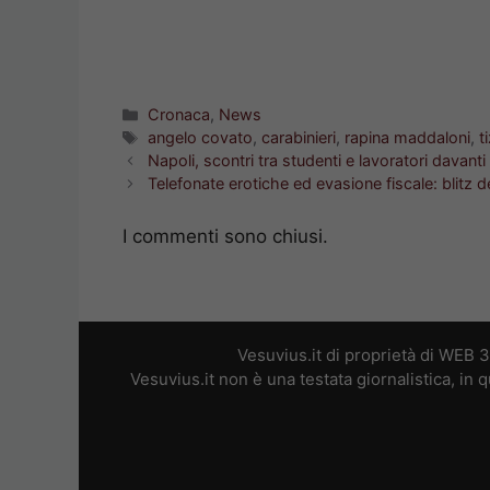
Categorie
Cronaca
,
News
Tag
angelo covato
,
carabinieri
,
rapina maddaloni
,
t
Napoli, scontri tra studenti e lavoratori davanti 
Telefonate erotiche ed evasione fiscale: blitz d
I commenti sono chiusi.
Vesuvius.it di proprietà di WEB 
Vesuvius.it non è una testata giornalistica, in