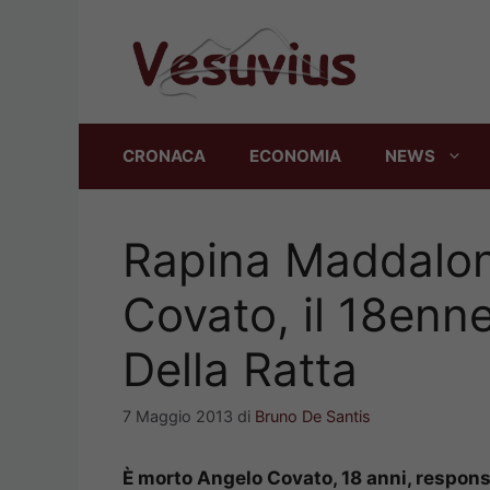
Vai
al
contenuto
CRONACA
ECONOMIA
NEWS
Rapina Maddalon
Covato, il 18enn
Della Ratta
7 Maggio 2013
di
Bruno De Santis
È morto Angelo Covato, 18 anni, responsa