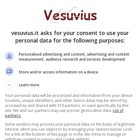
vesuvius.it asks for your consent to use your
personal data for the following purposes:
ri provarono la fuga ma trovarono altri carabinieri
Personalised advertising and content, advertising and content
acque un conflitto a fuoco in cui Covato fu
measurement, audience research and services development
rita anche la Gaglione. La donna, 30 anni, non ha
Store and/or access information on a device
e invece ci fu l’arresto e il trasporto all’ospedale di
subito gravi, tanto che il gip del Tribunale di
Learn more
garlo.
Your personal data will be processed and information from your device
(cookies, unique identifiers, and other device data) may be stored by,
accessed by and shared with 319 partners, or used specifically by this
site. We and our partners may use precise geolocation data.
List of
partners.
Some vendors may process your personal data on the basis of legitimate
interest, which you can object to by managing your options below. Look
for a link at the bottom of this page or in the site menu to manage or
withdraw consent in privacy and cookie settings.