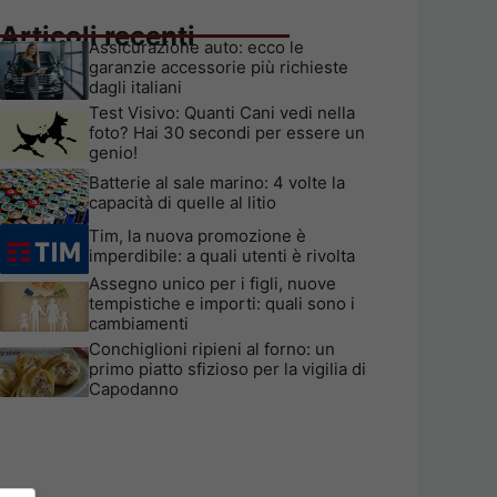
Articoli recenti
Assicurazione auto: ecco le
garanzie accessorie più richieste
dagli italiani
Test Visivo: Quanti Cani vedi nella
foto? Hai 30 secondi per essere un
genio!
Batterie al sale marino: 4 volte la
capacità di quelle al litio
Tim, la nuova promozione è
imperdibile: a quali utenti è rivolta
Assegno unico per i figli, nuove
tempistiche e importi: quali sono i
cambiamenti
Conchiglioni ripieni al forno: un
primo piatto sfizioso per la vigilia di
Capodanno