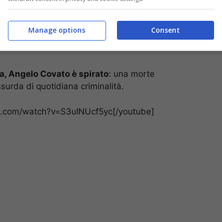
Manage options
Consent
ina, Angelo Covato è spirato
: una morte
surda di quotidiana criminalità.
e.com/watch?v=S3uINUcf5yc[/youtube]