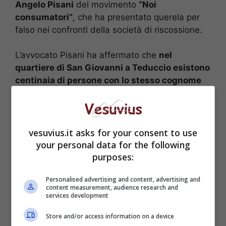
Angelo Pisani
del movimento
“Noi
consumatori”
, che ha presentato querela per
falso nei confronti della società di riscossione.
L’avvocato Pisani ha affermato che
nel
quartiere di San Giovanni a Teduccio esistono
centinaia di persone con lo stesso cognome
del suo assistito e quanto sia assurdo il modus
operandi dell’agenzia di riscossione, che ha
notificato una cartella esattoriale pari a 25
milioni di euro a mezzo posta e non tramite un
vesuvius.it asks for your consent to use
ufficiale giudiziario.
your personal data for the following
purposes:
Personalised advertising and content, advertising and
content measurement, audience research and
services development
Store and/or access information on a device