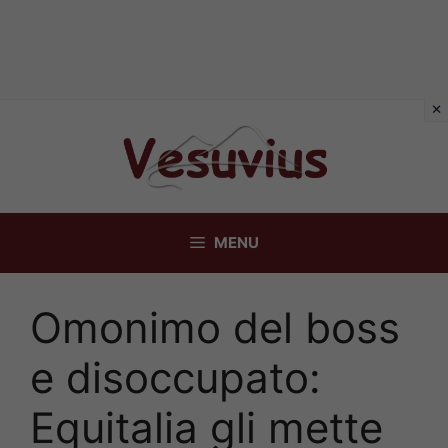
Vai
al
contenuto
MENU
Omonimo del boss
e disoccupato:
Equitalia gli mette