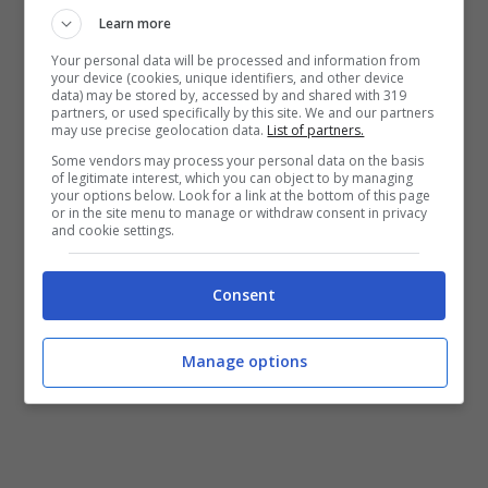
Learn more
Your personal data will be processed and information from
your device (cookies, unique identifiers, and other device
data) may be stored by, accessed by and shared with 319
partners, or used specifically by this site. We and our partners
may use precise geolocation data.
List of partners.
Some vendors may process your personal data on the basis
Ora il giudizio sulla vicenda passa al
of legitimate interest, which you can object to by managing
Tribunale di Napoli.
Il prossimo 10 giugno il
your options below. Look for a link at the bottom of this page
or in the site menu to manage or withdraw consent in privacy
giudice dovrà pronunciarsi in merito al ricorso di
and cookie settings.
A.M. contro l’esproprio della sua abitazione e il
29 settembre prossimo è stata fissata l’udienza
Consent
per la querela nei confronti di Equitalia.
Manage options