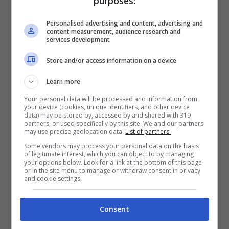
purposes:
Napoli, segnaletica con il trucco per
portare i turisti nelle zone a rischio
Personalised advertising and content, advertising and
content measurement, audience research and
30 Aprile 2013
services development
Store and/or access information on a device
Learn more
Napoli, polemiche per la cittadinanza
Your personal data will be processed and information from
your device (cookies, unique identifiers, and other device
onoraria ad Abu Mazen
data) may be stored by, accessed by and shared with 319
partners, or used specifically by this site. We and our partners
26 Aprile 2013
may use precise geolocation data.
List of partners.
Some vendors may process your personal data on the basis
of legitimate interest, which you can object to by managing
your options below. Look for a link at the bottom of this page
or in the site menu to manage or withdraw consent in privacy
and cookie settings.
Assunzioni Asìa, la Corte dei Conti
indaga sul Comune
Consent
18 Aprile 2013