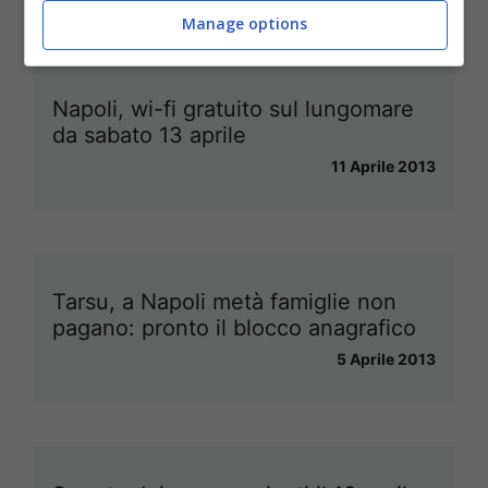
Manage options
Napoli, wi-fi gratuito sul lungomare
da sabato 13 aprile
11 Aprile 2013
Tarsu, a Napoli metà famiglie non
pagano: pronto il blocco anagrafico
5 Aprile 2013