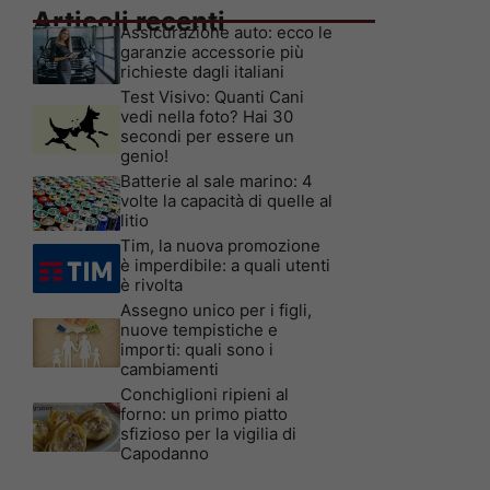
Articoli recenti
Assicurazione auto: ecco le
garanzie accessorie più
richieste dagli italiani
Test Visivo: Quanti Cani
vedi nella foto? Hai 30
secondi per essere un
genio!
Batterie al sale marino: 4
volte la capacità di quelle al
litio
Tim, la nuova promozione
è imperdibile: a quali utenti
è rivolta
Assegno unico per i figli,
nuove tempistiche e
importi: quali sono i
cambiamenti
Conchiglioni ripieni al
forno: un primo piatto
sfizioso per la vigilia di
Capodanno