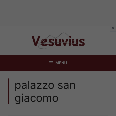
Vai
al
contenuto
MENU
palazzo san
giacomo