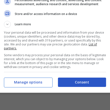
Personalised advertising and content, advertising and content
measurement, audience research and services development
Store and/or access information on a device
Learn more
Your personal data will be processed and information from your device
(cookies, unique identifiers, and other device data) may be stored by,
accessed by and shared with 319 partners, or used specifically by this
site. We and our partners may use precise geolocation data.
List of
partners.
Some vendors may process your personal data on the basis of legitimate
interest, which you can object to by managing your options below. Look
for a link at the bottom of this page or in the site menu to manage or
withdraw consent in privacy and cookie settings.
Manage options
Consent
t)