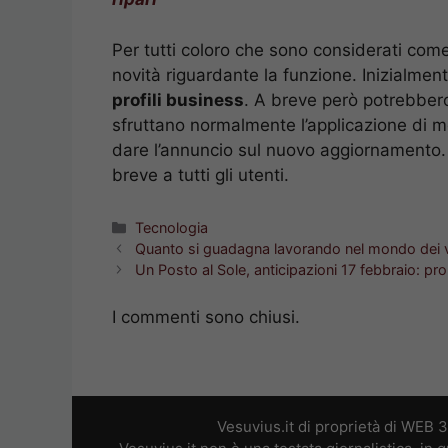
Per tutti coloro che sono considerati com
novità riguardante la funzione. Inizialmen
profili business
. A breve però potrebbero
sfruttano normalmente l’applicazione di me
dare l’annuncio sul nuovo aggiornamento.
breve a tutti gli utenti.
Categorie
Tecnologia
Quanto si guadagna lavorando nel mondo dei 
Un Posto al Sole, anticipazioni 17 febbraio: pr
I commenti sono chiusi.
Vesuvius.it di proprietà di WEB 