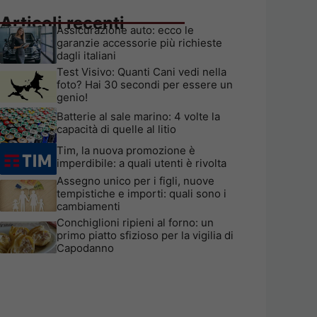
Articoli recenti
Assicurazione auto: ecco le
garanzie accessorie più richieste
dagli italiani
Test Visivo: Quanti Cani vedi nella
foto? Hai 30 secondi per essere un
genio!
Batterie al sale marino: 4 volte la
capacità di quelle al litio
Tim, la nuova promozione è
imperdibile: a quali utenti è rivolta
Assegno unico per i figli, nuove
tempistiche e importi: quali sono i
cambiamenti
Conchiglioni ripieni al forno: un
primo piatto sfizioso per la vigilia di
Capodanno