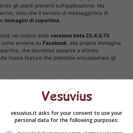
endo gli utenti presenti sull’applicazione. Ma
rrivo, visto che il servizio di messaggistica di
le
immagini di copertina
.
ovità nel codice della
versione beta 22.4.0.75
r come avviene su
Facebook
, alla propria immagine
copertina, che dovrebbe apparire a sfondo.
ulla nuova feature che potrebbe entusiasmare gli
e immagini di copertina:
vesuvius.it asks for your consent to use your
personal data for the following purposes: