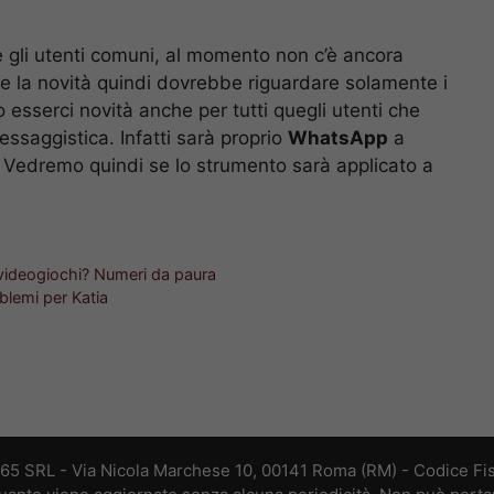
e gli utenti comuni, al momento non c’è ancora
te la novità quindi dovrebbe riguardare solamente i
 esserci novità anche per tutti quegli utenti che
ssaggistica. Infatti sarà proprio
WhatsApp
a
 Vedremo quindi se lo strumento sarà applicato a
videogiochi? Numeri da paura
oblemi per Katia
365 SRL - Via Nicola Marchese 10, 00141 Roma (RM) - Codice Fis