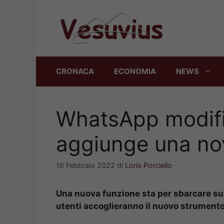
Vai
al
contenuto
CRONACA
ECONOMIA
NEWS
WhatsApp modifi
aggiunge una nov
16 Febbraio 2022
di
Loris Porciello
Una nuova funzione sta per sbarcare su 
utenti accoglieranno il nuovo strumento: