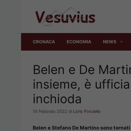
Vai
al
contenuto
CRONACA
ECONOMIA
NEWS
Belen e De Marti
insieme, è ufficial
inchioda
16 Febbraio 2022
di
Loris Porciello
Belen e Stefano De Martino sono tornati 