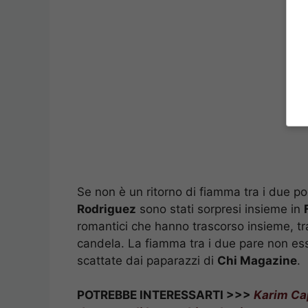
Se non è un ritorno di fiamma tra i due po
Rodriguez
sono stati sorpresi insieme in
romantici che hanno trascorso insieme, tr
candela. La fiamma tra i due pare non es
scattate dai paparazzi di
Chi Magazine
.
POTREBBE INTERESSARTI >>>
Karim Cap