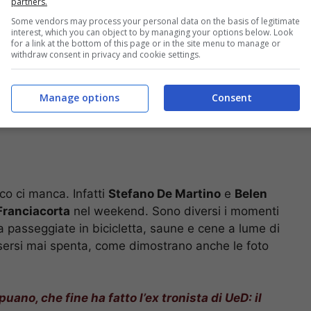
partners.
Some vendors may process your personal data on the basis of legitimate
interest, which you can object to by managing your options below. Look
for a link at the bottom of this page or in the site menu to manage or
withdraw consent in privacy and cookie settings.
Manage options
Consent
co ci manca. Infatti
Stefano De Martino
e
Belen
Franciacorta
nel weekend. Sono diversi i momenti
a passeggiate in bicicletta, saune e cene a lume di
sersi mai spenta, come dimostrano anche le foto
uano, che fine ha fatto l’ex tronista di UeD: il