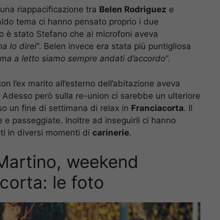
i una riappacificazione tra
Belen Rodriguez
e
caldo tema ci hanno pensato proprio i due
rimo è stato Stefano che ai microfoni aveva
a lo direi
“. Belen invece era stata più puntigliosa
 ma a letto siamo sempre andati d’accordo
“.
con l’ex marito all’esterno dell’abitazione aveva
. Adesso però sulla re-union ci sarebbe un ulteriore
so un fine di settimana di relax in
Franciacorta
. Il
e passeggiate. Inoltre ad inseguirli ci hanno
ti in diversi momenti di
carinerie
.
Martino, weekend
corta: le foto