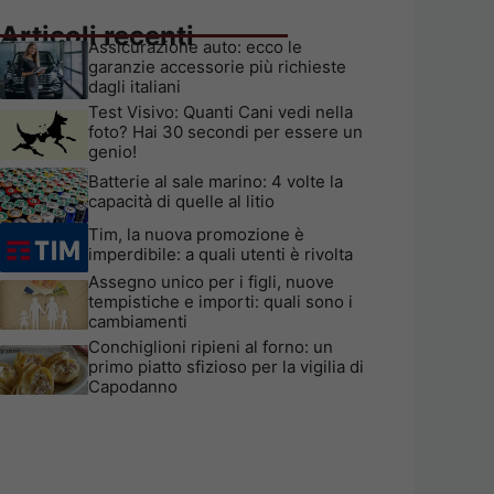
Articoli recenti
Assicurazione auto: ecco le
garanzie accessorie più richieste
dagli italiani
Test Visivo: Quanti Cani vedi nella
foto? Hai 30 secondi per essere un
genio!
Batterie al sale marino: 4 volte la
capacità di quelle al litio
Tim, la nuova promozione è
imperdibile: a quali utenti è rivolta
Assegno unico per i figli, nuove
tempistiche e importi: quali sono i
cambiamenti
Conchiglioni ripieni al forno: un
primo piatto sfizioso per la vigilia di
Capodanno