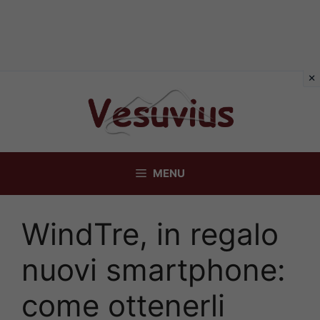
Vai
al
contenuto
MENU
WindTre, in regalo
nuovi smartphone:
come ottenerli