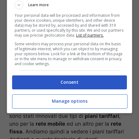
Learn more
Your personal data will be processed and information from
your device (cookies, unique identifiers, and other device
data) may be stored by, accessed by and shared with 319
partners, or used specifically by this site. We and our partners
may use precise geolocation data.
List of partners.
Some vendors may process your personal data on the basis
of legitimate interest, which you can object to by managing
your options below. Look for a link at the bottom of this page
or in the site menu to manage or withdraw consent in privacy
and cookie settings.
Le offerte speciali dell’operatore italiano (Via Screenshot)
Consent
WindTre è sempre pronta ad offrire nuove
offerte a tutti i suoi clienti. I nuovi piani tariffari
Manage options
anche gli utenti con disabilità. Per loro, infatti,
sono stati rinnovati due tipi di
piani tariffari
,
uno per la
rete mobile
ed un altro per la
rete
fissa
. Andiamo quindi a vedere i piani tariffari