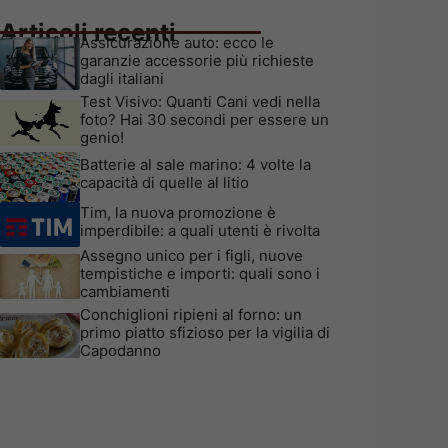
Articoli recenti
Assicurazione auto: ecco le
garanzie accessorie più richieste
dagli italiani
Test Visivo: Quanti Cani vedi nella
foto? Hai 30 secondi per essere un
genio!
Batterie al sale marino: 4 volte la
capacità di quelle al litio
Tim, la nuova promozione è
imperdibile: a quali utenti è rivolta
Assegno unico per i figli, nuove
tempistiche e importi: quali sono i
cambiamenti
Conchiglioni ripieni al forno: un
primo piatto sfizioso per la vigilia di
Capodanno