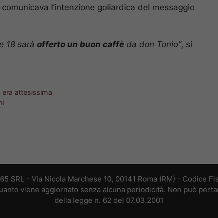
i comunicava l’intenzione goliardica del messaggio
le 18 sarà
offerto un buon caffè
da don Tonio”
, si
à era attesissima
ni
365 SRL - Via Nicola Marchese 10, 00141 Roma (RM) - Codice Fis
 quanto viene aggiornato senza alcuna periodicità. Non può perta
della legge n. 62 del 07.03.2001