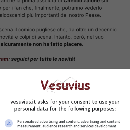
è anche la prima assoluta di
Checco Zalone
sul
o per i fan che, finalmente, potranno vederlo
palcoscenici più importanti del nostro Paese.
 scena il comico pugliese che, da oltre un decennio
novità e colpi di scena. Intanto, però, nel suo
sicuramente non ha fatto piacere
.
ram
: seguici per tutte le novità!
cco Zalone a Sanremo
vesuvius.it asks for your consent to use your
personal data for the following purposes:
Personalised advertising and content, advertising and content
measurement, audience research and services development