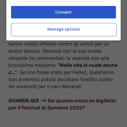
Lo scorso anno, infatti, fu Fedez a far ascoltare
Consent
alcuni secondi di
Chiamami per nome
(brano
presentato insieme a Francesca Michielin) in
Manage options
una storia
Instagram
poi subito rimossa.
Insomma, la Rai e la Direzione artistica non
hanno voluto infierire contro gli artisti per un
errore tecnico. Morandi con la sua innata
simpatia ha commentato la vicenda con una
brevissima massima:
“Nella vita ci vuole anche
c…”
. Se non fosse stato per Fedez, quest’anno
non avremmo potuto ascoltare l’inedito scritto
da Jovanotti per il caro Morandi.
GUARDA QUI –>
Sai quanto costa un biglietto
per il Festival di Sanremo 2022?