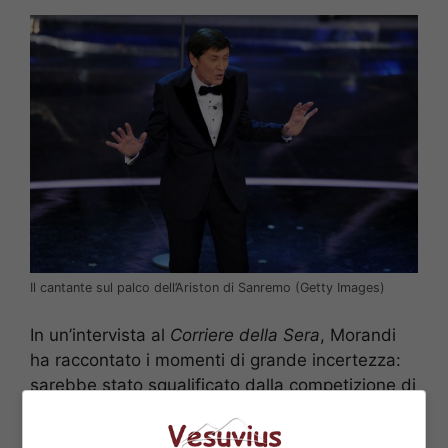
Il cantante sul palco dell’Ariston di Sanremo (Getty Images)
In un’intervista al
Corriere della Sera
, Morandi
ha raccontato i momenti di grande incertezza:
sarebbe stato squalificato dalla competizione di
Sanremo?
“Mi hanno perdonato – spiega – ma
credo mi abbia
salvato il precedente dello