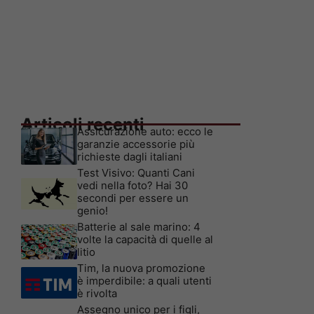
Articoli recenti
Assicurazione auto: ecco le
garanzie accessorie più
richieste dagli italiani
Test Visivo: Quanti Cani
vedi nella foto? Hai 30
secondi per essere un
genio!
Batterie al sale marino: 4
volte la capacità di quelle al
litio
Tim, la nuova promozione
è imperdibile: a quali utenti
è rivolta
Assegno unico per i figli,