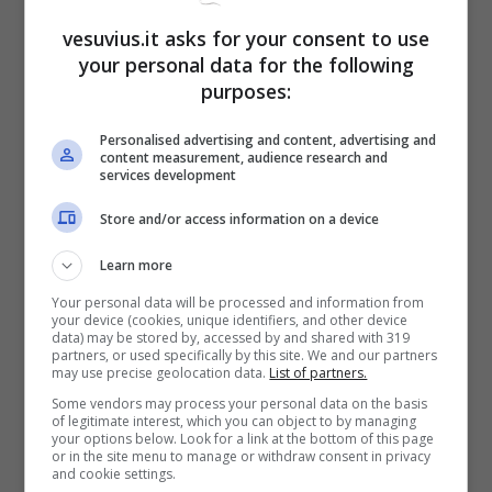
scorso anno con Fedez
. Senza quello chissà. In
vesuvius.it asks for your consent to use
futuro lascerei anche la libertà di far sentire 15
your personal data for the following
secondi prima del Festival, non di più altrimenti
purposes:
si capisce il senso della canzone”
.
Personalised advertising and content, advertising and
content measurement, audience research and
services development
Store and/or access information on a device
Learn more
Your personal data will be processed and information from
your device (cookies, unique identifiers, and other device
data) may be stored by, accessed by and shared with 319
partners, or used specifically by this site. We and our partners
may use precise geolocation data.
List of partners.
Some vendors may process your personal data on the basis
of legitimate interest, which you can object to by managing
your options below. Look for a link at the bottom of this page
LEGGI ANCHE –>
Chi L’ha Visto, caso Covid in
or in the site menu to manage or withdraw consent in privacy
redazione: salta la puntata
and cookie settings.