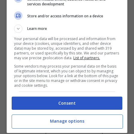
services development
Store and/or access information on a device
Learn more
Your personal data will be processed and information from
La sigla di Un Posto al Sole
your device (cookies, unique identifiers, and other device
data) may be stored by, accessed by and shared with 319
partners, or used specifically by this site. We and our partners
Dalle
anticipazioni
di
Un Posto al Sole
della
may use precise geolocation data.
List of partners.
puntata che andrà in onda
lunedì 20 dicembre
Some vendors may process your personal data on the basis
veniamo a conoscenza del fatto che la fine
of legitimate interest, which you can object to by managing
your options below. Look for a link at the bottom of this page
della relazione tra
Clara
e
Patrizio
ha
or in the site menu to manage or withdraw consent in privacy
and cookie settings.
totalmente sconvolto il ragazzo. Il figlio di
Raffaele ed Ornella ha la quasi certezza
matematica che dietro la decisione della madre
Consent
del piccolo Federico ci sia Alberto. Quello che
non sa è che Clara ha preso la decisione dopo il
Manage options
confronto a cuore aperto con sua madre
Ornella.
La scoperta lo lascerà senza parole
.