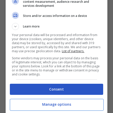
content measurement, audience research and
services development
Store and/or access information on a device
La Regina Elisabetta (Getty Images)
Learn more
La decisione dei duchi di Sussex di passare il
Your personal data will be processed and information from
Natale lontano dal Regno Unito sarà
your device (cookies, unique identifiers, and other device
data) may be stored by, accessed by and shared with 319
sicuramente un
duro colpo per la Regina
partners, or used specifically by this site. We and our partners
Elisabetta
. Sua Maestà avrebbe voluto avere
may use precise geolocation data.
List of partners.
Harry vicino, insieme ad Archie e Lilibet Diana
Some vendors may process your personal data on the basis
of legitimate interest, which you can object to by managing
riunendo così tutta la famiglia dopo la
morte del
your options below. Look for a link at the bottom of this page
principe Filippo
. La fonte che ha rivelato i
or in the site menu to manage or withdraw consent in privacy
and cookie settings.
programmi di
Harry e Meghan
ha fatto sapere
che la coppia ha intenzione di
passare le
festività natalizie in un’atmosfera semplice a
Consent
casa a Montecito
, in California. Un modo
evidente per distaccarsi dallo sfarzo reale e
Manage options
dalla Regina. Saranno loro stessi a preparare la