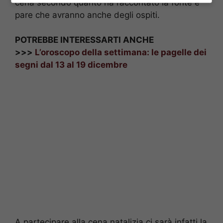
cena secondo quanto ha raccontato la fonte e
pare che avranno anche degli ospiti.
POTREBBE INTERESSARTI ANCHE
>>>
L’oroscopo della settimana: le pagelle dei
segni dal 13 al 19 dicembre
A partecipare alla cena natalizia ci sarà infatti la