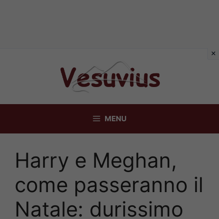
Vai
al
contenuto
MENU
Harry e Meghan,
come passeranno il
Natale: durissimo