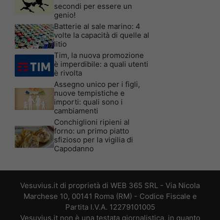
secondi per essere un
genio!
Batterie al sale marino: 4
volte la capacità di quelle al
litio
Tim, la nuova promozione
è imperdibile: a quali utenti
è rivolta
Assegno unico per i figli,
nuove tempistiche e
importi: quali sono i
cambiamenti
Conchiglioni ripieni al
forno: un primo piatto
sfizioso per la vigilia di
Capodanno
Vesuvius.it di proprietà di WEB 365 SRL - Via Nicola
Marchese 10, 00141 Roma (RM) - Codice Fiscale e
Partita I.V.A. 12279101005
Vesuvius.it non è una testata giornalistica, in quanto