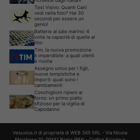
richieste dagli italiani
Test Visivo: Quanti Cani
vedi nella foto? Hai 30
secondi per essere un
genio!
Batterie al sale marino: 4
volte la capacità di quelle al
litio
Tim, la nuova promozione
è imperdibile: a quali utenti
è rivolta
Assegno unico per i figli,
nuove tempistiche e
importi: quali sono i
cambiamenti
Conchiglioni ripieni al
forno: un primo piatto
sfizioso per la vigilia di
Capodanno
Vesuvius.it di proprietà di WEB 365 SRL - Via Nicola
Marchese 10, 00141 Roma (RM) - Codice Fiscale e