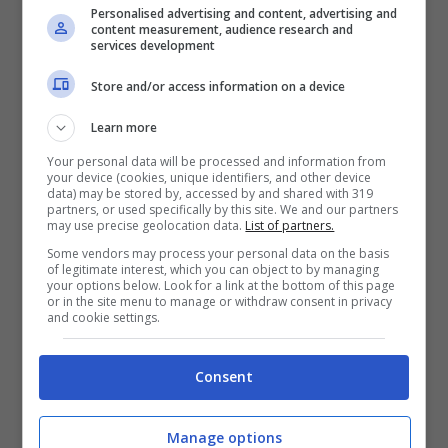
Personalised advertising and content, advertising and
content measurement, audience research and
services development
Store and/or access information on a device
Learn more
Your personal data will be processed and information from
Si potrà usufruire del bonus casa fino al
2024
,
your device (cookies, unique identifiers, and other device
data) may be stored by, accessed by and shared with 319
l’incentivo in questione, copre con un
partners, or used specifically by this site. We and our partners
finanziamento pubblico le spese per gli
may use precise geolocation data.
List of partners.
interventi edilizi portati a compimento dai
Some vendors may process your personal data on the basis
of legitimate interest, which you can object to by managing
normali cittadini. Il provvedimento originale
your options below. Look for a link at the bottom of this page
concedeva una detrazione del
36%
con un
or in the site menu to manage or withdraw consent in privacy
and cookie settings.
importo massimo di spesa del valore di
48.000
euro
. Oggi la normativa ha innalzato la
deduzione al
50%
, con un massimale pari al
Consent
96.000 euro
.
Manage options