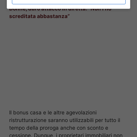
POTREBBE INTERESSARTI ANCHE —>
Uomini e
Donne, duro attacco in diretta: “Non l’ho
screditata abbastanza”
Il bonus casa e le altre agevolazioni
ristrutturazione saranno utilizzabili per tutto il
tempo della proroga anche con sconto e
cessione. Dunque, i proprietari immobiliari non