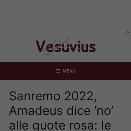
Vai
al
contenuto
MENU
Sanremo 2022,
Amadeus dice ‘no’
alle quote rosa: le