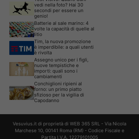
vedi nella foto? Hai 30
secondi per essere un
genio!
Batterie al sale marino: 4
volte la capacità di quelle al
litio
Tim, la nuova promozione
è imperdibile: a quali utenti
è rivolta
Assegno unico per i figli,
nuove tempistiche e
importi: quali sono i
cambiamenti
Conchiglioni ripieni al
forno: un primo piatto
sfizioso per la vigilia di
Capodanno
Vesuvius.it di proprietà di WEB 365 SRL - Via Nicola
Marchese 10, 00141 Roma (RM) - Codice Fiscale e
Partita I.V.A. 12279101005