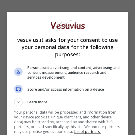
vesuvius.it asks for your consent to use
your personal data for the following
Sanremo, Amadeus su
purposes:
Fiorello: “Qualsiasi cosa
Personalised advertising and content, advertising and
content measurement, audience research and
lui faccia, lo so una
services development
settimana prima”
Store and/or access information on a device
Learn more
Your personal data will be processed and information from
your device (cookies, unique identifiers, and other device
data) may be stored by, accessed by and shared with 319
partners, or used specifically by this site. We and our partners
may use precise geolocation data.
List of partners.