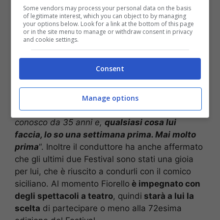
Some vendors may process your personal data on the basis
of legitimate interest, which you can object to by managing
your options below. Look for a link at the bottom of this page
or in the site menu to manage or withdraw consent in privacy
and cookie settings.
Il duo protagonista degli ultimi due Festival (via Getty Images)
Consent
Nel corso della sua intervista
Amadeus
ha
anche ripercorso il rapporto con
Fiorello
. Infatti
Manage options
il conduttore ha rivelato ai microfoni: “
Fiorello lo
conosco da 35 anni e,
qualsiasi cosa lui
faccia, lo so una settimana prima. Mai molto
prima
“. Inoltre il conduttore ha anche affermato
che gli ultimi due Festival sono stati una gioia
per lui, che è riuscito a condurli con il comico
siciliano. Al momento Fiorello
è impegnato con
degli spettacoli a teatro
, quindi
starà a lui la
scelta
di partecipare o meno alla 72esima