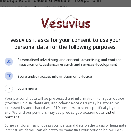
 insorgono per cause diverse e insorgono in
nsorgenza del diabete mellito.
mana: cosa dicono le stelle
imi sintomi e come si
vesuvius.it asks for your consent to use your
personal data for the following purposes:
Personalised advertising and content, advertising and content
measurement, audience research and services development
Store and/or access information on a device
Learn more
Your personal data will be processed and information from your device
(cookies, unique identifiers, and other device data) may be stored by,
accessed by and shared with 319 partners, or used specifically by this
site. We and our partners may use precise geolocation data.
List of
partners.
Some vendors may process your personal data on the basis of legitimate
interest, which you can object to by managing your options below. Look