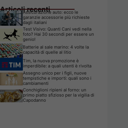
Articoli recenti
Assicurazione auto: ecco le
garanzie accessorie più richieste
dagli italiani
Test Visivo: Quanti Cani vedi nella
foto? Hai 30 secondi per essere un
genio!
Batterie al sale marino: 4 volte la
capacità di quelle al litio
Tim, la nuova promozione è
imperdibile: a quali utenti è rivolta
Assegno unico per i figli, nuove
tempistiche e importi: quali sono i
cambiamenti
Conchiglioni ripieni al forno: un
primo piatto sfizioso per la vigilia di
Capodanno