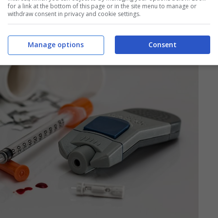
for a link at the bottom of this page or in the site menu to manage or
withdraw consent in privacy and cookie settings.
Manage options
Consent