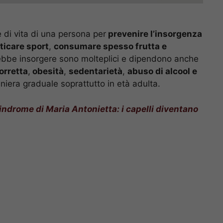
e di vita di una persona per
prevenire l’insorgenza
ticare sport
,
consumare spesso frutta e
rebbe insorgere sono molteplici e dipendono anche
orretta
,
obesità
,
sedentarietà
,
abuso di alcool e
aniera graduale soprattutto in età adulta.
indrome di Maria Antonietta: i capelli diventano