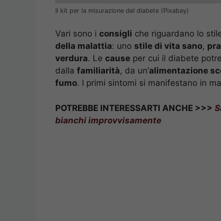
Il kit per la misurazione del diabete (Pixabay)
Vari sono i
consigli
che riguardano lo stil
della malattia
: uno
stile di vita sano
,
pra
verdura
. Le
cause
per cui il diabete pot
dalla
familiarità
, da un’
alimentazione sc
fumo
. I primi sintomi si manifestano in m
POTREBBE INTERESSARTI ANCHE >>>
S
bianchi improvvisamente