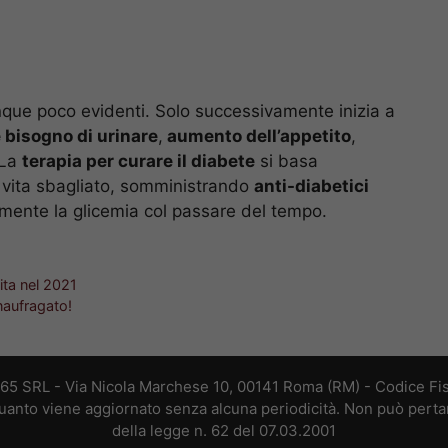
unque poco evidenti. Solo successivamente inizia a
 bisogno di urinare
,
aumento dell’appetito
,
 La
terapia per curare il diabete
si basa
di vita sbagliato, somministrando
anti-diabetici
mente la glicemia col passare del tempo.
vita nel 2021
naufragato!
365 SRL - Via Nicola Marchese 10, 00141 Roma (RM) - Codice Fis
 quanto viene aggiornato senza alcuna periodicità. Non può perta
della legge n. 62 del 07.03.2001