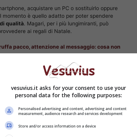
smartphone, acquistare un PC o sostituirlo oppure
Il momento è quello adatto per poter spendere
di qualità
. Magari, per i più lungimiranti, può
provvedere ai regali di Natale.
ruffa pacco, attenzione al messaggio: cosa non
vesuvius.it asks for your consent to use your
personal data for the following purposes:
Personalised advertising and content, advertising and content
measurement, audience research and services development
Store and/or access information on a device