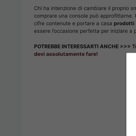
Chi ha intenzione di cambiare il proprio 
comprare una console può approfittarne. 
cifre contenute e portare a casa
prodotti 
essere l’occasione perfetta per iniziare a 
POTREBBE INTERESSARTI ANCHE >>>
T
devi assolutamente fare!