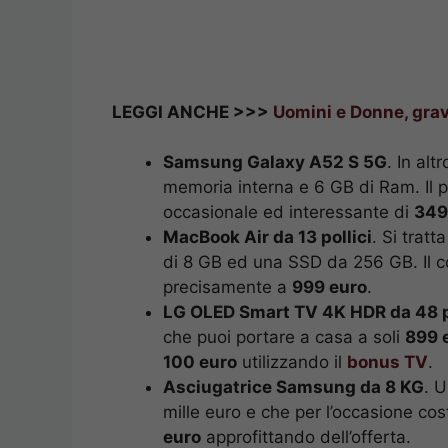
LEGGI ANCHE >>>
Uomini e Donne, grav
Samsung Galaxy A52 S 5G
. In al
memoria interna e 6 GB di Ram. Il 
occasionale ed interessante di
349
MacBook Air da 13 pollici
. Si trat
di 8 GB ed una SSD da 256 GB. Il co
precisamente a
999 euro
.
LG OLED Smart TV 4K HDR da 48 p
che puoi portare a casa a soli
899 
100 euro
utilizzando il
bonus TV
.
Asciugatrice Samsung da 8 KG
. U
mille euro e che per l’occasione cos
euro
approfittando dell’offerta.