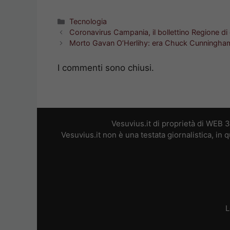
Categorie
Tecnologia
Coronavirus Campania, il bollettino Regione d
Morto Gavan O’Herlihy: era Chuck Cunningha
I commenti sono chiusi.
Vesuvius.it di proprietà di WEB 
Vesuvius.it non è una testata giornalistica, in
L