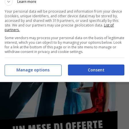
Learn more
Your personal data will be processed and information from your device
 le migliori offerte per
(cookies, unique identifiers, and other device data) may be stored by,
accessed by and shared with 319 partners, or used specifically by this
site. We and our partners may use precise geolocation data.
List of
partners.
Some vendors may process your personal data on the basis of legitimate
interest, which you can object to by managing your options below. Look
for a link at the bottom of this page or in the site menu to manage or
withdraw consent in privacy and cookie settings.
Manage options
Consent