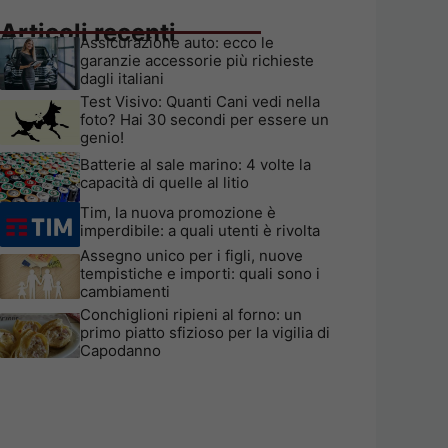
Articoli recenti
Assicurazione auto: ecco le
garanzie accessorie più richieste
dagli italiani
Test Visivo: Quanti Cani vedi nella
foto? Hai 30 secondi per essere un
genio!
Batterie al sale marino: 4 volte la
capacità di quelle al litio
Tim, la nuova promozione è
imperdibile: a quali utenti è rivolta
Assegno unico per i figli, nuove
tempistiche e importi: quali sono i
cambiamenti
Conchiglioni ripieni al forno: un
primo piatto sfizioso per la vigilia di
Capodanno