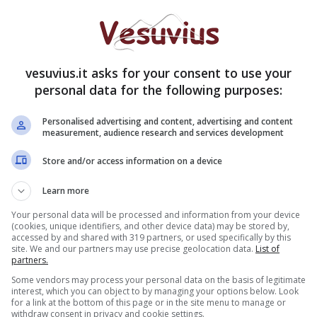
vesuvius.it asks for your consent to use your
personal data for the following purposes:
Personalised advertising and content, advertising and content
measurement, audience research and services development
Store and/or access information on a device
Learn more
i, 29.372 tamponi, 3 morti (nelle ultime quarantotto
Your personal data will be processed and information from your device
(cookies, unique identifiers, and other device data) may be stored by,
o ieri).
accessed by and shared with 319 partners, or used specifically by this
site. We and our partners may use precise geolocation data.
List of
partners.
Some vendors may process your personal data on the basis of legitimate
interest, which you can object to by managing your options below. Look
for a link at the bottom of this page or in the site menu to manage or
withdraw consent in privacy and cookie settings.