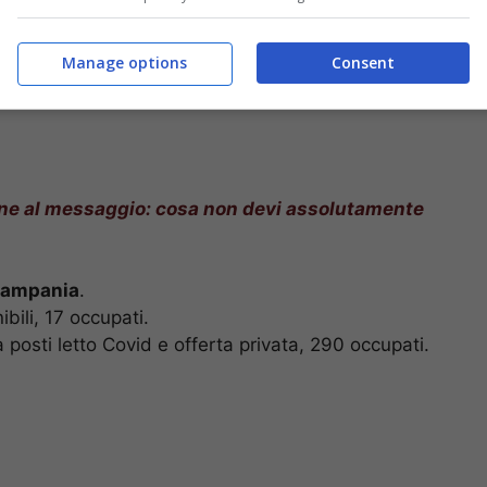
Manage options
Consent
one al messaggio: cosa non devi assolutamente
 Campania
.
ibili, 17 occupati.
a posti letto Covid e offerta privata, 290 occupati.