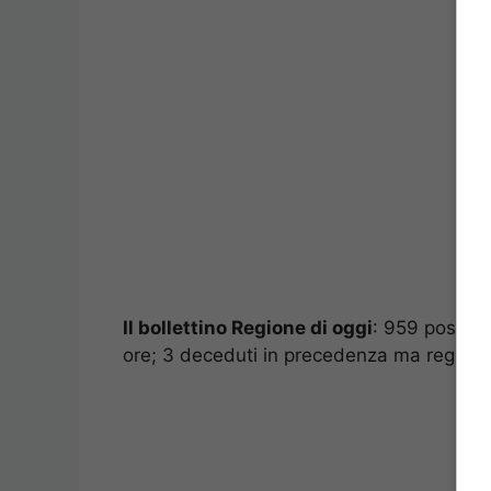
Il bollettino Regione di oggi
: 959 positiv
ore; 3 deceduti in precedenza ma registrat