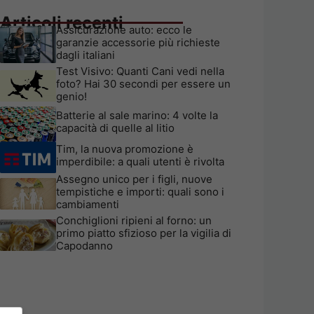
Articoli recenti
Assicurazione auto: ecco le
garanzie accessorie più richieste
dagli italiani
Test Visivo: Quanti Cani vedi nella
foto? Hai 30 secondi per essere un
genio!
Batterie al sale marino: 4 volte la
capacità di quelle al litio
Tim, la nuova promozione è
imperdibile: a quali utenti è rivolta
Assegno unico per i figli, nuove
tempistiche e importi: quali sono i
cambiamenti
Conchiglioni ripieni al forno: un
primo piatto sfizioso per la vigilia di
Capodanno