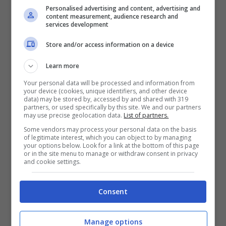
Personalised advertising and content, advertising and
content measurement, audience research and
services development
Store and/or access information on a device
Learn more
Your personal data will be processed and information from
your device (cookies, unique identifiers, and other device
data) may be stored by, accessed by and shared with 319
partners, or used specifically by this site. We and our partners
may use precise geolocation data.
List of partners.
Some vendors may process your personal data on the basis
of legitimate interest, which you can object to by managing
your options below. Look for a link at the bottom of this page
or in the site menu to manage or withdraw consent in privacy
Valerio Lundini nel corso di una puntata del programma (via
and cookie settings.
social)
Consent
“Il team di autori di ‘Una pezza di Lundini’, il
late
night show
di Rai2, è già al lavoro per ritornare
on air nella
primavera del 2022
“
, si legge nella
Manage options