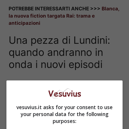
POTREBBE INTERESSARTI ANCHE >>>
Blanca,
la nuova fiction targata Rai: trama e
anticipazioni
Una pezza di Lundini:
quando andranno in
onda i nuovi episodi
vesuvius.it asks for your consent to use
your personal data for the following
purposes: