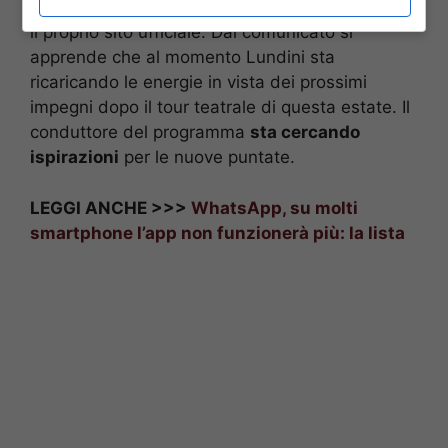
nota diramata dalla Rai in queste ore attraverso
il proprio sito ufficiale. Dal comunicato si
apprende che al momento Lundini sta
ricaricando le energie in vista dei prossimi
impegni dopo il tour teatrale di questa estate. Il
conduttore del programma
sta cercando
ispirazioni
per le nuove puntate.
LEGGI ANCHE >>>
WhatsApp, su molti
smartphone l’app non funzionerà più: la lista