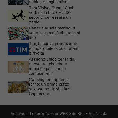
richieste dagli italiani
Test Visivo: Quanti Cani
vedi nella foto? Hai 30
secondi per essere un
genio!
Batterie al sale marino: 4
volte la capacità di quelle al
litio
Tim, la nuova promozione
è imperdibile: a quali utenti
è rivolta
Assegno unico per i figli,
nuove tempistiche e
importi: quali sono i
cambiamenti
Conchiglioni ripieni al
forno: un primo piatto
sfizioso per la vigilia di
Capodanno
Vesuvius.it di proprietà di WEB 365 SRL - Via Nicola