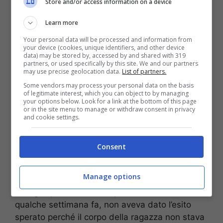
Store and/or access information on a device
Learn more
Your personal data will be processed and information from
your device (cookies, unique identifiers, and other device
data) may be stored by, accessed by and shared with 319
partners, or used specifically by this site. We and our partners
may use precise geolocation data.
List of partners.
Some vendors may process your personal data on the basis
of legitimate interest, which you can object to by managing
your options below. Look for a link at the bottom of this page
or in the site menu to manage or withdraw consent in privacy
and cookie settings.
Il logo della serie tv napoletana (via social)
Consent
Nella puntata di
Un Posto al Sole
che andrà in
Manage options
onda lunedì 18 ottobre assisteremo alle prove di
risveglio per
Susanna
. Il primo tentativo,
qualche settimana fa, non aveva dato l’esito
sperato perché il corpo della ragazza non stava