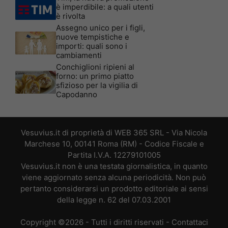
è imperdibile: a quali utenti
è rivolta
Assegno unico per i figli,
nuove tempistiche e
importi: quali sono i
cambiamenti
Conchiglioni ripieni al
forno: un primo piatto
sfizioso per la vigilia di
Capodanno
Vesuvius.it di proprietà di WEB 365 SRL - Via Nicola
Marchese 10, 00141 Roma (RM) - Codice Fiscale e
Partita I.V.A. 12279101005
Vesuvius.it non è una testata giornalistica, in quanto
viene aggiornato senza alcuna periodicità. Non può
pertanto considerarsi un prodotto editoriale ai sensi
della legge n. 62 del 07.03.2001
Copyright ©2026 - Tutti i diritti riservati -
Contattaci