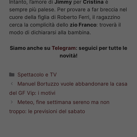
Intanto, l’amore di
Jimmy
per
Cristina
è
sempre più palese. Per provare a far breccia nel
cuore della figlia di Roberto Ferri, il ragazzino
cerca la complicità dello
zio Franco
: troverà il
modo di dichiararsi alla bambina.
Siamo anche su
Telegram
: seguici per tutte le
novità!
Categorie
Spettacolo e TV
Manuel Bortuzzo vuole abbandonare la casa
del GF Vip: i motivi
Meteo, fine settimana sereno ma non
troppo: le previsioni del sabato