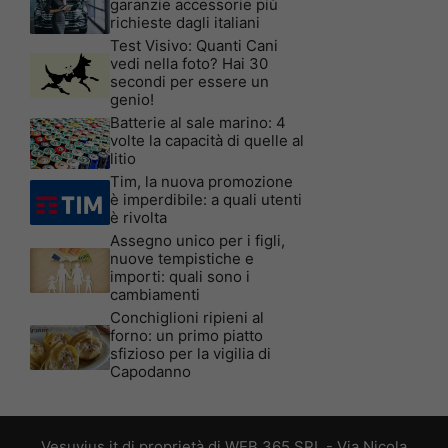
garanzie accessorie più
richieste dagli italiani
Test Visivo: Quanti Cani
vedi nella foto? Hai 30
secondi per essere un
genio!
Batterie al sale marino: 4
volte la capacità di quelle al
litio
Tim, la nuova promozione
è imperdibile: a quali utenti
è rivolta
Assegno unico per i figli,
nuove tempistiche e
importi: quali sono i
cambiamenti
Conchiglioni ripieni al
forno: un primo piatto
sfizioso per la vigilia di
Capodanno
Vesuvius.it di proprietà di WEB 365 SRL - Via Nicola