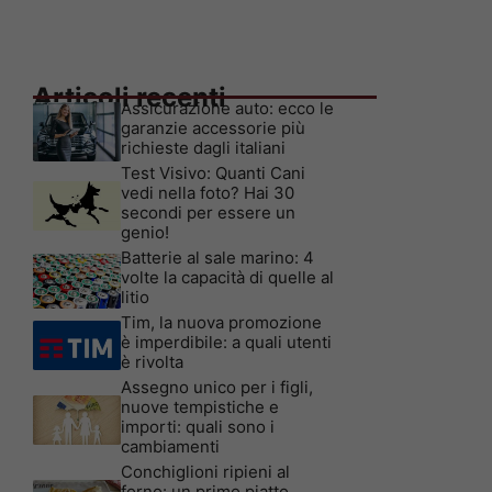
Articoli recenti
Assicurazione auto: ecco le
garanzie accessorie più
richieste dagli italiani
Test Visivo: Quanti Cani
vedi nella foto? Hai 30
secondi per essere un
genio!
Batterie al sale marino: 4
volte la capacità di quelle al
litio
Tim, la nuova promozione
è imperdibile: a quali utenti
è rivolta
Assegno unico per i figli,
nuove tempistiche e
importi: quali sono i
cambiamenti
Conchiglioni ripieni al
forno: un primo piatto