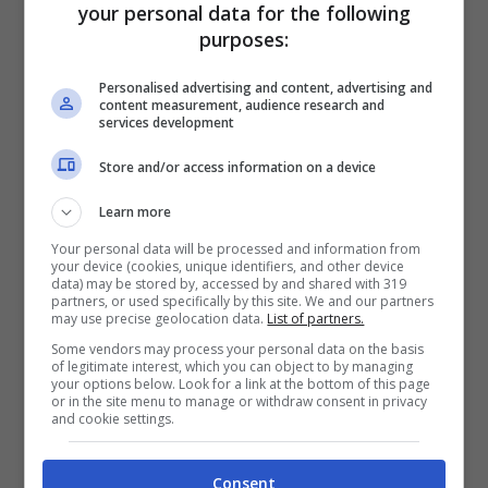
your personal data for the following
purposes:
Personalised advertising and content, advertising and
content measurement, audience research and
services development
Store and/or access information on a device
Learn more
Your personal data will be processed and information from
your device (cookies, unique identifiers, and other device
data) may be stored by, accessed by and shared with 319
partners, or used specifically by this site. We and our partners
may use precise geolocation data.
List of partners.
Some vendors may process your personal data on the basis
of legitimate interest, which you can object to by managing
Cosa succederà adesso in trasmissione (via Screenshot)
your options below. Look for a link at the bottom of this page
or in the site menu to manage or withdraw consent in privacy
In queste ore
Aldo Montano
ha lasciato la casa
and cookie settings.
del
Grande Fratello Vip
, come annunciato dai
profili social del programma. Infatti il campione
Consent