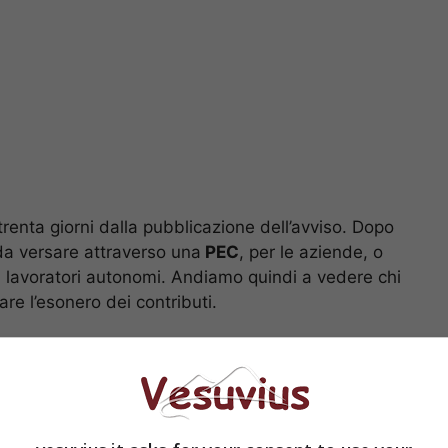
 trenta giorni dalla pubblicazione dell’avviso. Dopo
da versare attraverso una
PEC
, per le aziende, o
 lavoratori autonomi. Andiamo quindi a vedere chi
re l’esonero dei contributi.
cadenza: come fare per riceverlo
ferenze per imprese