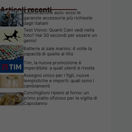
Articoli recenti
Assicurazione auto: ecco le
garanzie accessorie più richieste
dagli italiani
Test Visivo: Quanti Cani vedi nella
foto? Hai 30 secondi per essere un
genio!
Batterie al sale marino: 4 volte la
capacità di quelle al litio
Tim, la nuova promozione è
imperdibile: a quali utenti è rivolta
Assegno unico per i figli, nuove
tempistiche e importi: quali sono i
cambiamenti
Conchiglioni ripieni al forno: un
primo piatto sfizioso per la vigilia di
Capodanno