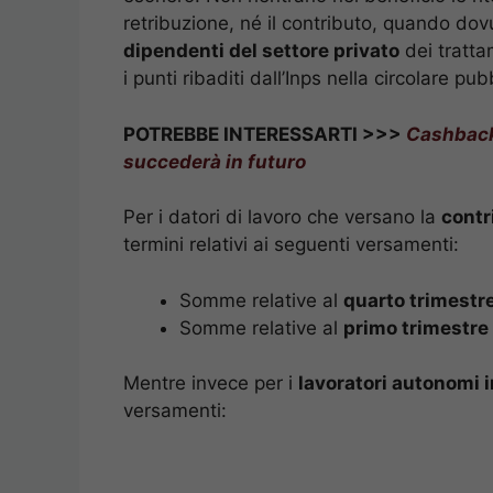
retribuzione, né il contributo, quando dov
dipendenti del settore privato
dei tratta
i punti ribaditi dall’Inps nella circolare p
POTREBBE INTERESSARTI >>>
Cashback,
succederà in futuro
Per i datori di lavoro che versano la
contr
termini relativi ai seguenti versamenti:
Somme relative al
quarto trimestr
Somme relative al
primo trimestre
Mentre invece per i
lavoratori autonomi i
versamenti: