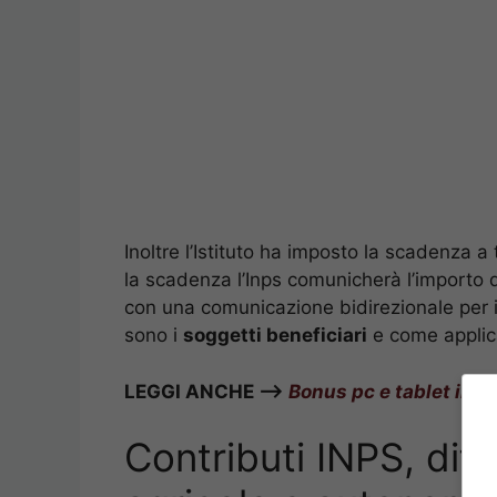
Inoltre l’Istituto ha imposto la scadenza a
la scadenza l’Inps comunicherà l’importo 
con una comunicazione bidirezionale per i
sono i
soggetti beneficiari
e come applica
LEGGI ANCHE –>
Bonus pc e tablet in s
Contributi INPS, dif