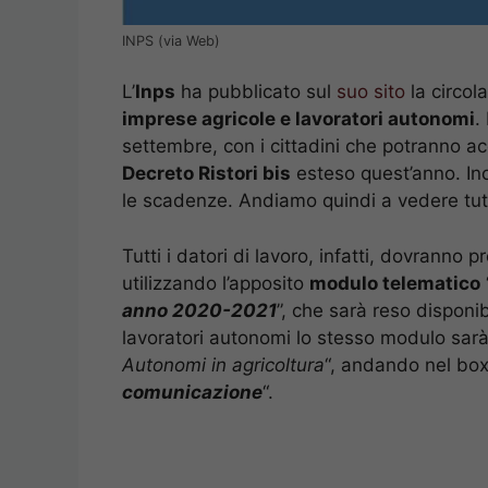
INPS (via Web)
L’
Inps
ha pubblicato sul
suo sito
la circola
imprese agricole e l
avoratori autonomi
.
settembre, con i cittadini che potranno a
Decreto Ristori bis
esteso quest’anno. Ino
le scadenze. Andiamo quindi a vedere tutt
Tutti i datori di lavoro, infatti, dovrann
utilizzando l’apposito
modulo telematico
anno 2020-2021
”, che sarà reso disponib
lavoratori autonomi lo stesso modulo sarà 
Autonomi in agricoltura
“, andando nel box
comunicazione
“.