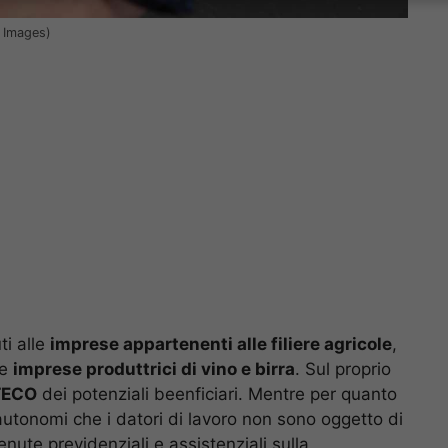
y Images)
ti alle
imprese appartenenti alle filiere agricole
,
le
imprese produttrici di vino e birra
. Sul proprio
TECO
dei potenziali beenficiari. Mentre per quanto
 autonomi che i datori di lavoro non sono oggetto di
enute previdenziali e assistenziali sulla