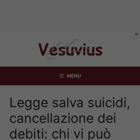
Vai
al
contenuto
MENU
Legge salva suicidi,
cancellazione dei
debiti: chi vi può