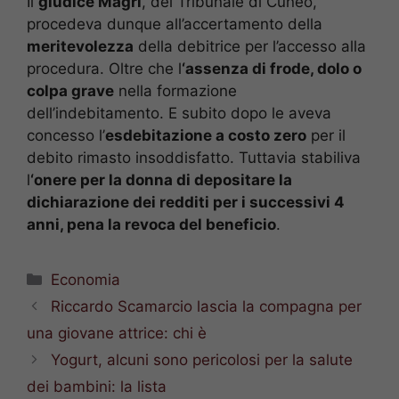
Il
giudice Magrì
, del Tribunale di Cuneo,
procedeva dunque all’accertamento della
meritevolezza
della debitrice per l’accesso alla
procedura. Oltre che l
‘assenza di frode, dolo o
colpa grave
nella formazione
dell’indebitamento. E subito dopo le aveva
concesso l’
esdebitazione a costo zero
per il
debito rimasto insoddisfatto. Tuttavia stabiliva
l
‘onere per la donna di depositare la
dichiarazione dei redditi per i successivi 4
anni, pena la revoca del beneficio
.
Categorie
Economia
Riccardo Scamarcio lascia la compagna per
una giovane attrice: chi è
Yogurt, alcuni sono pericolosi per la salute
dei bambini: la lista