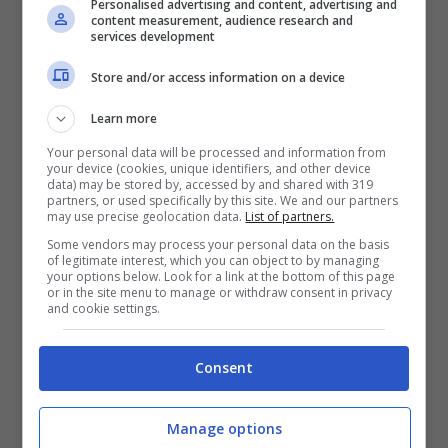
Personalised advertising and content, advertising and
content measurement, audience research and
services development
Store and/or access information on a device
Learn more
Your personal data will be processed and information from
your device (cookies, unique identifiers, and other device
data) may be stored by, accessed by and shared with 319
partners, or used specifically by this site. We and our partners
may use precise geolocation data.
List of partners.
Il decreto del
Tribunale di Cuneo
riguarda il
Some vendors may process your personal data on the basis
caso di una donna: la
signora Rossi
(nome di
of legitimate interest, which you can object to by managing
your options below. Look for a link at the bottom of this page
fantasia) che, a dopo aver dichiarato il
or in the site menu to manage or withdraw consent in privacy
fallimento di una società, risultava ancora
and cookie settings.
essere debitrice per un importo pari a
321.839,52 euro
. La donna però
non era in
Consent
grado di soddisfare in alcun modo i creditori
rimasti impagati
. Per tale motivo faceva ricorso
Manage options
alla procedura di esdebitazione prevista