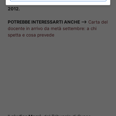
dall’
articolo 14-quaterdecies dalla legge 3 del
2012.
POTREBBE INTERESSARTI ANCHE —>
Carta del
docente in arrivo da metà settembre: a chi
spetta e cosa prevede