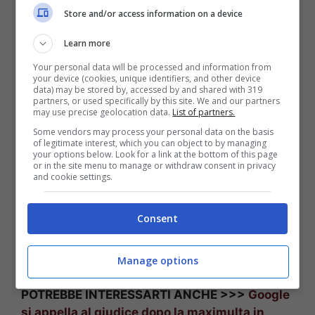
Store and/or access information on a device
Learn more
Il nuovo musical su Amazon Prime Video (via social)
Your personal data will be processed and information from
your device (cookies, unique identifiers, and other device
Molte sono le serie tv e gli show originali in
data) may be stored by, accessed by and shared with 319
uscita su
Amazon Prime Video
durante questo
partners, or used specifically by this site. We and our partners
may use precise geolocation data.
List of partners.
mese. Tra le numerose novità è in arrivo anche
Some vendors may process your personal data on the basis
il
nuovo programma culinario
con
Carlo
of legitimate interest, which you can object to by managing
Cracco
. Il celebre cuoco viaggerà in diverse
your options below. Look for a link at the bottom of this page
or in the site menu to manage or withdraw consent in privacy
città italiane per assaggiarne i prodotti tipici. Le
and cookie settings.
puntate sanno 6 durante le quali lo chef sarà
accompagnato anche da diversi
ospiti
come
Consent
Diego Abatantuono, Fabio De Luigi,
Pierfrancesco Favino, Sabrina Ferilli, Luciana
Littizzetto e Valerio Mastandrea
.
Manage options
POTREBBE INTERESSARTI ANCHE >>>
Google
si appella al giudice dopo la maximulta in