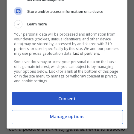
Store and/or access information on a device
Learn more
Your personal data will be processed and information from
your device (cookies, unique identifiers, and other device
data) may be stored by, accessed by and shared with 319
partners, or used specifically by this site. We and our partners
may use precise geolocation data.
List of partners.
Some vendors may process your personal data on the basis
La ragazza vive con serenità il suo orientamento sessuale
of legitimate interest, which you can object to by managing
(Getty Images)
your options below. Look for a link at the bottom of this page
or in the site menu to manage or withdraw consent in privacy
and cookie settings.
Lo scorso marzo la ragazza aveva svelato
al
Corriere della Sera
il suo orientamento: “
Sono
Consent
bisessuale. Scelgo, in base a come mi sento, di
avere un tipo di portamento. Vivo la cosa con
normalità, senza che debba aderire a
Manage options
determinati gruppi o movimenti. Il mio rapporto
con il pudore è minimo, generalmente lo associo