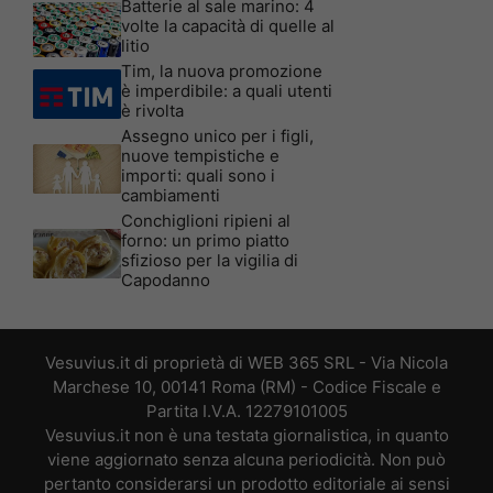
Batterie al sale marino: 4
volte la capacità di quelle al
litio
Tim, la nuova promozione
è imperdibile: a quali utenti
è rivolta
Assegno unico per i figli,
nuove tempistiche e
importi: quali sono i
cambiamenti
Conchiglioni ripieni al
forno: un primo piatto
sfizioso per la vigilia di
Capodanno
Vesuvius.it di proprietà di WEB 365 SRL - Via Nicola
Marchese 10, 00141 Roma (RM) - Codice Fiscale e
Partita I.V.A. 12279101005
Vesuvius.it non è una testata giornalistica, in quanto
viene aggiornato senza alcuna periodicità. Non può
pertanto considerarsi un prodotto editoriale ai sensi