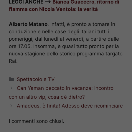
LEGGI ANCHE –>
Bianca Guaccero, ritorno di
fiamma con Nicola Ventola: la verità
Alberto Matano
, infatti, è pronto a tornare in
conduzione e nelle case degli italiani tutti i
pomeriggi, dal lunedì al venerdì, a partire dalle
ore 17.05. Insomma, è quasi tutto pronto per la
nuova stagione dello storico programma targato
Rai.
Categorie
Spettacolo e TV
Can Yaman beccato in vacanza: incontro
con un altro vip, cosa c’è dietro?
Amadeus, è finita! Adesso deve ricominciare
I commenti sono chiusi.