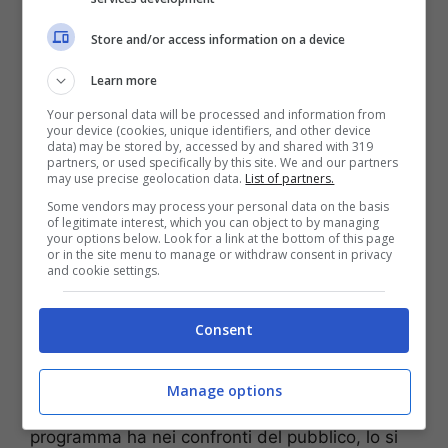
La Vita in Diretta: i
conduttori della
Store and/or access information on a device
prossima edizione
Learn more
Your personal data will be processed and information from
your device (cookies, unique identifiers, and other device
data) may be stored by, accessed by and shared with 319
partners, or used specifically by this site. We and our partners
may use precise geolocation data.
List of partners.
Some vendors may process your personal data on the basis
of legitimate interest, which you can object to by managing
your options below. Look for a link at the bottom of this page
or in the site menu to manage or withdraw consent in privacy
and cookie settings.
Consent
Alberto Matano, conduttore de La Vita in Diretta (via social)
Manage options
Se saranno apportate novità all’approccio che il
programma ha nei confronti del pubblico, lo si