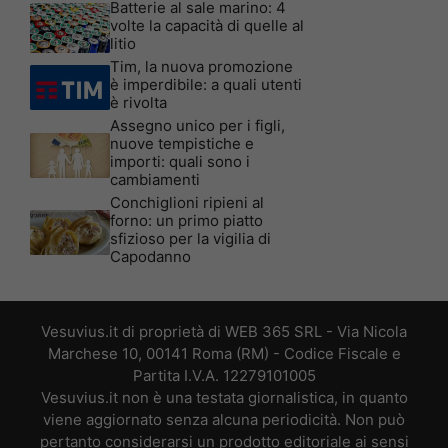
Batterie al sale marino: 4
volte la capacità di quelle al
litio
Tim, la nuova promozione
è imperdibile: a quali utenti
è rivolta
Assegno unico per i figli,
nuove tempistiche e
importi: quali sono i
cambiamenti
Conchiglioni ripieni al
forno: un primo piatto
sfizioso per la vigilia di
Capodanno
Vesuvius.it di proprietà di WEB 365 SRL - Via Nicola
Marchese 10, 00141 Roma (RM) - Codice Fiscale e
Partita I.V.A. 12279101005
Vesuvius.it non è una testata giornalistica, in quanto
viene aggiornato senza alcuna periodicità. Non può
pertanto considerarsi un prodotto editoriale ai sensi