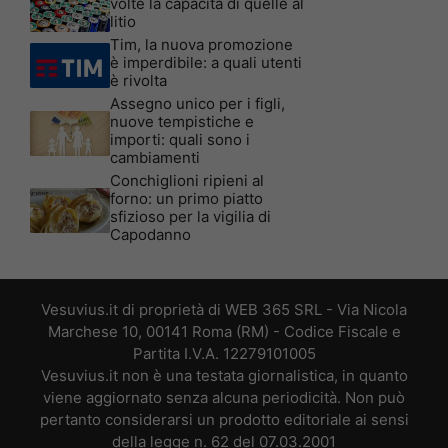
volte la capacità di quelle al
litio
Tim, la nuova promozione
è imperdibile: a quali utenti
è rivolta
Assegno unico per i figli,
nuove tempistiche e
importi: quali sono i
cambiamenti
Conchiglioni ripieni al
forno: un primo piatto
sfizioso per la vigilia di
Capodanno
Vesuvius.it di proprietà di WEB 365 SRL - Via Nicola
Marchese 10, 00141 Roma (RM) - Codice Fiscale e
Partita I.V.A. 12279101005
Vesuvius.it non è una testata giornalistica, in quanto
viene aggiornato senza alcuna periodicità. Non può
pertanto considerarsi un prodotto editoriale ai sensi
della legge n. 62 del 07.03.2001