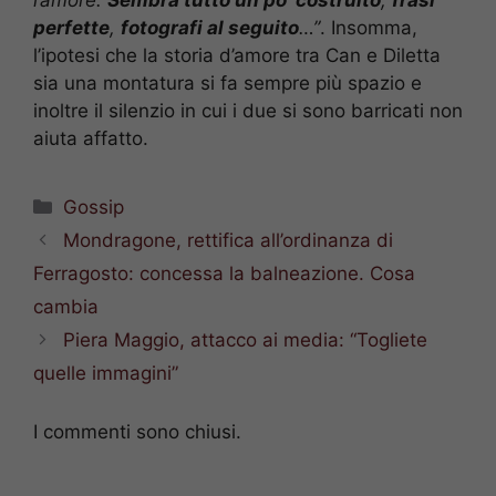
l’amore.
Sembra tutto un po’ costruito
,
frasi
perfette
,
fotografi al seguito
…”
. Insomma,
l’ipotesi che la storia d’amore tra Can e Diletta
sia una montatura si fa sempre più spazio e
inoltre il silenzio in cui i due si sono barricati non
aiuta affatto.
Categorie
Gossip
Mondragone, rettifica all’ordinanza di
Ferragosto: concessa la balneazione. Cosa
cambia
Piera Maggio, attacco ai media: “Togliete
quelle immagini”
I commenti sono chiusi.