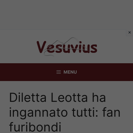
Vai
al
contenuto
MENU
Diletta Leotta ha
ingannato tutti: fan
furibondi